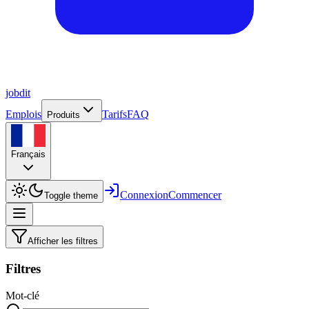
job
dit
Emplois
Tarifs
FAQ
Produits
Français
Connexion
Commencer
Toggle theme
Afficher les filtres
Filtres
Mot-clé