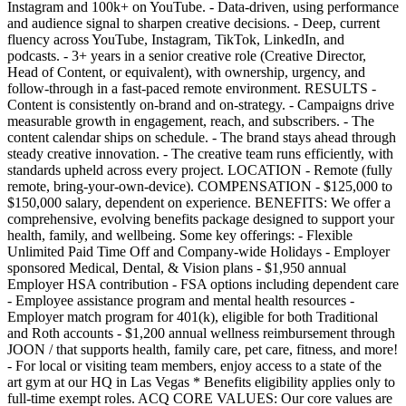
Instagram and 100k+ on YouTube. - Data-driven, using performance
and audience signal to sharpen creative decisions. - Deep, current
fluency across YouTube, Instagram, TikTok, LinkedIn, and
podcasts. - 3+ years in a senior creative role (Creative Director,
Head of Content, or equivalent), with ownership, urgency, and
follow-through in a fast-paced remote environment. RESULTS -
Content is consistently on-brand and on-strategy. - Campaigns drive
measurable growth in engagement, reach, and subscribers. - The
content calendar ships on schedule. - The brand stays ahead through
steady creative innovation. - The creative team runs efficiently, with
standards upheld across every project. LOCATION - Remote (fully
remote, bring-your-own-device). COMPENSATION - $125,000 to
$150,000 salary, dependent on experience. BENEFITS: We offer a
comprehensive, evolving benefits package designed to support your
health, family, and wellbeing. Some key offerings: - Flexible
Unlimited Paid Time Off and Company-wide Holidays - Employer
sponsored Medical, Dental, & Vision plans - $1,950 annual
Employer HSA contribution - FSA options including dependent care
- Employee assistance program and mental health resources -
Employer match program for 401(k), eligible for both Traditional
and Roth accounts - $1,200 annual wellness reimbursement through
JOON / that supports health, family care, pet care, fitness, and more!
- For local or visiting team members, enjoy access to a state of the
art gym at our HQ in Las Vegas * Benefits eligibility applies only to
full-time exempt roles. ACQ CORE VALUES: Our core values are