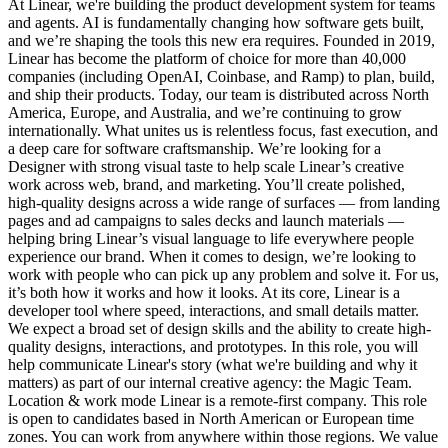
At Linear, we're building the product development system for teams
and agents. AI is fundamentally changing how software gets built,
and we’re shaping the tools this new era requires. Founded in 2019,
Linear has become the platform of choice for more than 40,000
companies (including OpenAI, Coinbase, and Ramp) to plan, build,
and ship their products. Today, our team is distributed across North
America, Europe, and Australia, and we’re continuing to grow
internationally. What unites us is relentless focus, fast execution, and
a deep care for software craftsmanship. We’re looking for a
Designer with strong visual taste to help scale Linear’s creative
work across web, brand, and marketing. You’ll create polished,
high-quality designs across a wide range of surfaces — from landing
pages and ad campaigns to sales decks and launch materials —
helping bring Linear’s visual language to life everywhere people
experience our brand. When it comes to design, we’re looking to
work with people who can pick up any problem and solve it. For us,
it’s both how it works and how it looks. At its core, Linear is a
developer tool where speed, interactions, and small details matter.
We expect a broad set of design skills and the ability to create high-
quality designs, interactions, and prototypes. In this role, you will
help communicate Linear's story (what we're building and why it
matters) as part of our internal creative agency: the Magic Team.
Location & work mode Linear is a remote-first company. This role
is open to candidates based in North American or European time
zones. You can work from anywhere within those regions. We value