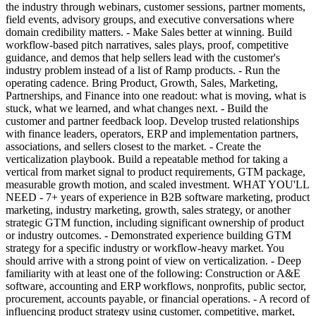
the industry through webinars, customer sessions, partner moments,
field events, advisory groups, and executive conversations where
domain credibility matters. - Make Sales better at winning. Build
workflow-based pitch narratives, sales plays, proof, competitive
guidance, and demos that help sellers lead with the customer's
industry problem instead of a list of Ramp products. - Run the
operating cadence. Bring Product, Growth, Sales, Marketing,
Partnerships, and Finance into one readout: what is moving, what is
stuck, what we learned, and what changes next. - Build the
customer and partner feedback loop. Develop trusted relationships
with finance leaders, operators, ERP and implementation partners,
associations, and sellers closest to the market. - Create the
verticalization playbook. Build a repeatable method for taking a
vertical from market signal to product requirements, GTM package,
measurable growth motion, and scaled investment. WHAT YOU'LL
NEED - 7+ years of experience in B2B software marketing, product
marketing, industry marketing, growth, sales strategy, or another
strategic GTM function, including significant ownership of product
or industry outcomes. - Demonstrated experience building GTM
strategy for a specific industry or workflow-heavy market. You
should arrive with a strong point of view on verticalization. - Deep
familiarity with at least one of the following: Construction or A&E
software, accounting and ERP workflows, nonprofits, public sector,
procurement, accounts payable, or financial operations. - A record of
influencing product strategy using customer, competitive, market,