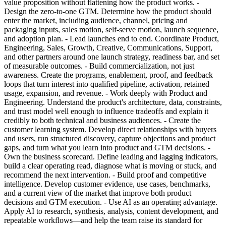
value proposition without flattening how the product works. -
Design the zero-to-one GTM. Determine how the product should
enter the market, including audience, channel, pricing and
packaging inputs, sales motion, self-serve motion, launch sequence,
and adoption plan. - Lead launches end to end. Coordinate Product,
Engineering, Sales, Growth, Creative, Communications, Support,
and other partners around one launch strategy, readiness bar, and set
of measurable outcomes. - Build commercialization, not just
awareness. Create the programs, enablement, proof, and feedback
loops that turn interest into qualified pipeline, activation, retained
usage, expansion, and revenue. - Work deeply with Product and
Engineering. Understand the product's architecture, data, constraints,
and trust model well enough to influence tradeoffs and explain it
credibly to both technical and business audiences. - Create the
customer learning system. Develop direct relationships with buyers
and users, run structured discovery, capture objections and product
gaps, and turn what you learn into product and GTM decisions. -
Own the business scorecard. Define leading and lagging indicators,
build a clear operating read, diagnose what is moving or stuck, and
recommend the next intervention. - Build proof and competitive
intelligence. Develop customer evidence, use cases, benchmarks,
and a current view of the market that improve both product
decisions and GTM execution. - Use AI as an operating advantage.
Apply AI to research, synthesis, analysis, content development, and
repeatable workflows—and help the team raise its standard for