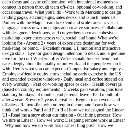
deep focus and async collaboration, with intentional moments to
connect in person through team off-sites, optional co-working, and
occasional travel. What you'll do - Work with Marketing to design
landing pages, ad campaigns, sales decks, and launch materials -
Partner with the Magic Team to extend and scale Linear’s visual
language across new campaigns and creative surfaces - Collaborate
with designers, developers, and copywriters to create cohesive
marketing experiences across web, social, and brand What we're
looking for - Around 2+ years of experience designing for web,
marketing, or brand. - Excellent visual, UI, motion and interactive
design skills - Eye for good design, attention to detail, and a genuine
love for the craft What we offer We're a small, focused team that
cares deeply about the quality of our work and the people we do it
with. Here's what you can expect: - Competitive salary and equity -
Employee-friendly equity terms including early exercise in the US
and extended exercise windows - Daily meal and coffee stipend on
every workday - Paid co-working space or desk - Health coverage
(based on country requirements) - 5 weeks paid vacation, plus local
statutory holidays - 4 months paid parental leave - Paid month off
after 4 years & every 2 years thereafter - Regular team events and
off-sites - Remote-first with no required commute Learn how we
think and work - Part I and Part II of how we redesigned the Linear
UI - Read me a story about our mission - Our hiring process: How
we hire at Linear - How we work: Designing remote work at Linear
- Why and how we do work trials Linear blog post - How we