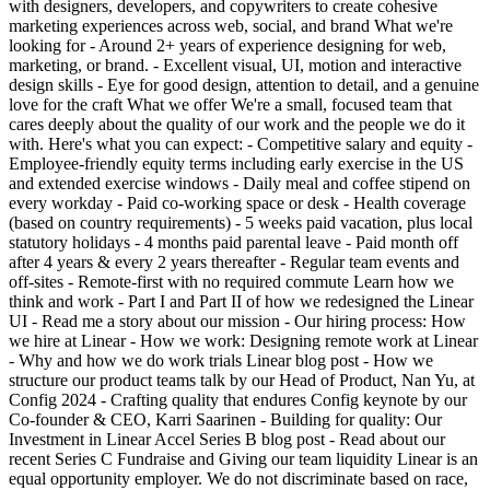
with designers, developers, and copywriters to create cohesive
marketing experiences across web, social, and brand What we're
looking for - Around 2+ years of experience designing for web,
marketing, or brand. - Excellent visual, UI, motion and interactive
design skills - Eye for good design, attention to detail, and a genuine
love for the craft What we offer We're a small, focused team that
cares deeply about the quality of our work and the people we do it
with. Here's what you can expect: - Competitive salary and equity -
Employee-friendly equity terms including early exercise in the US
and extended exercise windows - Daily meal and coffee stipend on
every workday - Paid co-working space or desk - Health coverage
(based on country requirements) - 5 weeks paid vacation, plus local
statutory holidays - 4 months paid parental leave - Paid month off
after 4 years & every 2 years thereafter - Regular team events and
off-sites - Remote-first with no required commute Learn how we
think and work - Part I and Part II of how we redesigned the Linear
UI - Read me a story about our mission - Our hiring process: How
we hire at Linear - How we work: Designing remote work at Linear
- Why and how we do work trials Linear blog post - How we
structure our product teams talk by our Head of Product, Nan Yu, at
Config 2024 - Crafting quality that endures Config keynote by our
Co-founder & CEO, Karri Saarinen - Building for quality: Our
Investment in Linear Accel Series B blog post - Read about our
recent Series C Fundraise and Giving our team liquidity Linear is an
equal opportunity employer. We do not discriminate based on race,