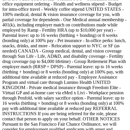
office equipment ordering - Health and wellness stipend - Budget
for intra-office travel - Weekly coffee stipend UNITED STATES -
100% medical, dental & vision insurance coverage for you, with
partial coverage for dependents - One Medical annual membership -
401(k), including employer match on contributions made while
employed by Ramp - Fertility HRA (up to $10,000 per year) -
Parental leave: up to 16 weeks (birthing + bonding) or 8 weeks
(bonding only) at 100% pay - Pet insurance - In-office perks: lunch,
snacks, drinks, and more - Relocation support to NYC or SF (as
needed) CANADA - Group medical, dental, and vision coverage
through Sun Life - Life, AD&D, and disability coverage - Fertility
drug coverage (up to $4,000 lifetime) - Group Retirement Plan with
employer match (RRSP + DPSP) - Parental leave: up to 16 weeks
(birthing + bonding) or 8 weeks (bonding only) at 100% pay, with
additional time available at reduced pay - Employee Assistance
Program and virtual care through Lumino Health UNITED
KINGDOM - Private medical insurance through Freedom Elite -
Virtual GP and at-home care via eMed x Livi - Workplace pension
through Penfold, with salary sacrifice option - Parental leave: up to
16 weeks (birthing + bonding) or 8 weeks (bonding only) at 100%
pay with additional time available at reduced pay REFERRAL
INSTRUCTIONS If you are being referred for the role, please
contact that person to apply on your behalf. OTHER NOTICES
Pursuant to the San Francisco Fair Chance Ordinance, we will
consider for employment qualified applicants with arrest and