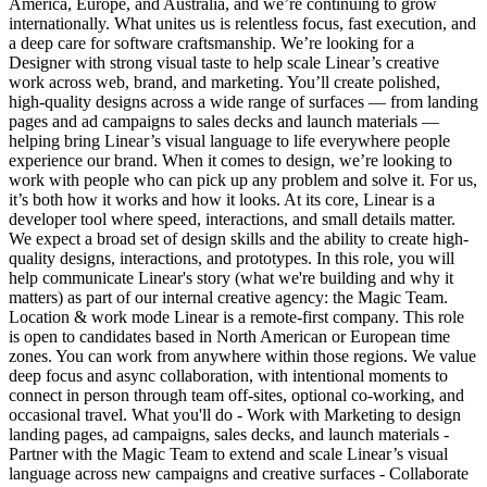
America, Europe, and Australia, and we’re continuing to grow
internationally. What unites us is relentless focus, fast execution, and
a deep care for software craftsmanship. We’re looking for a
Designer with strong visual taste to help scale Linear’s creative
work across web, brand, and marketing. You’ll create polished,
high-quality designs across a wide range of surfaces — from landing
pages and ad campaigns to sales decks and launch materials —
helping bring Linear’s visual language to life everywhere people
experience our brand. When it comes to design, we’re looking to
work with people who can pick up any problem and solve it. For us,
it’s both how it works and how it looks. At its core, Linear is a
developer tool where speed, interactions, and small details matter.
We expect a broad set of design skills and the ability to create high-
quality designs, interactions, and prototypes. In this role, you will
help communicate Linear's story (what we're building and why it
matters) as part of our internal creative agency: the Magic Team.
Location & work mode Linear is a remote-first company. This role
is open to candidates based in North American or European time
zones. You can work from anywhere within those regions. We value
deep focus and async collaboration, with intentional moments to
connect in person through team off-sites, optional co-working, and
occasional travel. What you'll do - Work with Marketing to design
landing pages, ad campaigns, sales decks, and launch materials -
Partner with the Magic Team to extend and scale Linear’s visual
language across new campaigns and creative surfaces - Collaborate