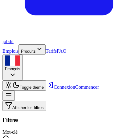
job
dit
Emplois
Tarifs
FAQ
Produits
Français
Connexion
Commencer
Toggle theme
Afficher les filtres
Filtres
Mot-clé