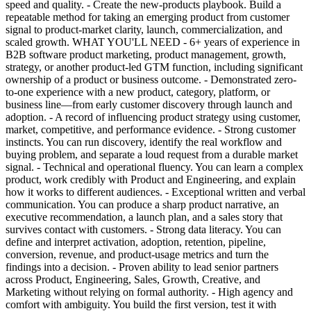
speed and quality. - Create the new-products playbook. Build a
repeatable method for taking an emerging product from customer
signal to product-market clarity, launch, commercialization, and
scaled growth. WHAT YOU'LL NEED - 6+ years of experience in
B2B software product marketing, product management, growth,
strategy, or another product-led GTM function, including significant
ownership of a product or business outcome. - Demonstrated zero-
to-one experience with a new product, category, platform, or
business line—from early customer discovery through launch and
adoption. - A record of influencing product strategy using customer,
market, competitive, and performance evidence. - Strong customer
instincts. You can run discovery, identify the real workflow and
buying problem, and separate a loud request from a durable market
signal. - Technical and operational fluency. You can learn a complex
product, work credibly with Product and Engineering, and explain
how it works to different audiences. - Exceptional written and verbal
communication. You can produce a sharp product narrative, an
executive recommendation, a launch plan, and a sales story that
survives contact with customers. - Strong data literacy. You can
define and interpret activation, adoption, retention, pipeline,
conversion, revenue, and product-usage metrics and turn the
findings into a decision. - Proven ability to lead senior partners
across Product, Engineering, Sales, Growth, Creative, and
Marketing without relying on formal authority. - High agency and
comfort with ambiguity. You build the first version, test it with