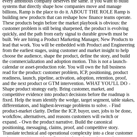
every ambitious company deserves the same. If you want to build
systems that directly shape how companies move and manage
billions, Ramp is the place to do it. ABOUT THE ROLE Ramp is
building new products that can reshape how finance teams operate.
These products begin before the market playbook is obvious: the
customer problem is still being sharpened, the product is evolving
quickly, and the path from early signal to durable growth must be
built. We are hiring a Product Marketing Manager, New Products to
lead that work. You will be embedded with Product and Engineering
from the earliest stages, using customer and market insight to help
choose the audience, shape the product, define the story, and build
the commercialization and adoption motion. This is not a launch-
calendar or asset-production role. You will own the full business
read for the product: customer problem, ICP, positioning, product
readiness, launch, pipeline, activation, adoption, retention, proof,
and the next product or GTM intervention. WHAT YOU'LL DO -
Shape product strategy early. Bring customer, market, and
competitive evidence into product decisions before the roadmap is
fixed. Help the team identify the wedge, target segment, table stakes,
differentiators, and highest-leverage problems to solve. - Find
product-market clarity. Define the ICP, buyer, user, jobs to be done,
workflow, alternatives, and reasons customers will switch or
expand. - Own the product narrative. Build the canonical
positioning, messaging, claims, proof, and competitive story.
Translate technical and operational complexity into a clear customer