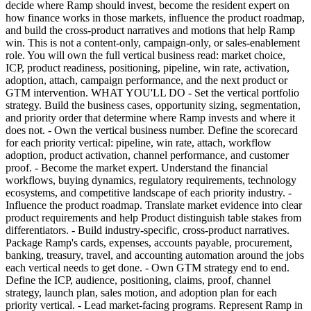
decide where Ramp should invest, become the resident expert on
how finance works in those markets, influence the product roadmap,
and build the cross-product narratives and motions that help Ramp
win. This is not a content-only, campaign-only, or sales-enablement
role. You will own the full vertical business read: market choice,
ICP, product readiness, positioning, pipeline, win rate, activation,
adoption, attach, campaign performance, and the next product or
GTM intervention. WHAT YOU'LL DO - Set the vertical portfolio
strategy. Build the business cases, opportunity sizing, segmentation,
and priority order that determine where Ramp invests and where it
does not. - Own the vertical business number. Define the scorecard
for each priority vertical: pipeline, win rate, attach, workflow
adoption, product activation, channel performance, and customer
proof. - Become the market expert. Understand the financial
workflows, buying dynamics, regulatory requirements, technology
ecosystems, and competitive landscape of each priority industry. -
Influence the product roadmap. Translate market evidence into clear
product requirements and help Product distinguish table stakes from
differentiators. - Build industry-specific, cross-product narratives.
Package Ramp's cards, expenses, accounts payable, procurement,
banking, treasury, travel, and accounting automation around the jobs
each vertical needs to get done. - Own GTM strategy end to end.
Define the ICP, audience, positioning, claims, proof, channel
strategy, launch plan, sales motion, and adoption plan for each
priority vertical. - Lead market-facing programs. Represent Ramp in