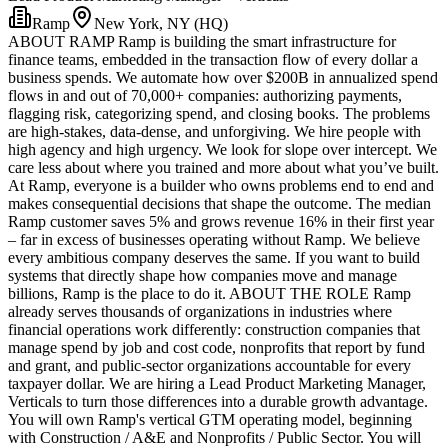
Ramp
New York, NY (HQ)
ABOUT RAMP Ramp is building the smart infrastructure for
finance teams, embedded in the transaction flow of every dollar a
business spends. We automate how over $200B in annualized spend
flows in and out of 70,000+ companies: authorizing payments,
flagging risk, categorizing spend, and closing books. The problems
are high-stakes, data-dense, and unforgiving. We hire people with
high agency and high urgency. We look for slope over intercept. We
care less about where you trained and more about what you’ve built.
At Ramp, everyone is a builder who owns problems end to end and
makes consequential decisions that shape the outcome. The median
Ramp customer saves 5% and grows revenue 16% in their first year
– far in excess of businesses operating without Ramp. We believe
every ambitious company deserves the same. If you want to build
systems that directly shape how companies move and manage
billions, Ramp is the place to do it. ABOUT THE ROLE Ramp
already serves thousands of organizations in industries where
financial operations work differently: construction companies that
manage spend by job and cost code, nonprofits that report by fund
and grant, and public-sector organizations accountable for every
taxpayer dollar. We are hiring a Lead Product Marketing Manager,
Verticals to turn those differences into a durable growth advantage.
You will own Ramp's vertical GTM operating model, beginning
with Construction / A&E and Nonprofits / Public Sector. You will