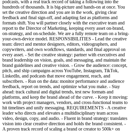
podcasts, with a real track record of taking a following into the
hundreds of thousands. It is big-picture and hands-on at once. You
set the creative direction and you are in the work, giving clear
feedback and final sign-off, and adapting fast as platforms and
formats shift. You will partner closely with the executive team and
report to the Director of Marketing, keeping every asset on-brand,
on-strategy, and on-schedule. We are a fully remote team on a bring-
your-own-device model. RESPONSIBILITIES - Lead the creative
team: direct and mentor designers, editors, videographers, and
copywriters, and own workflows, standards, and final approval on
every asset. - Set the creative strategy: partner with executives and
brand leadership on vision, goals, and messaging, and maintain the
brand guidelines and creative vision. - Grow the audience: concept,
pitch, and ship campaigns across YouTube, Instagram, TikTok,
LinkedIn, and podcasts that move engagement, reach, and
subscribers. - Run on the data: monitor performance and audience
feedback, report on trends, and optimize what you make. - Stay
ahead: track cultural and digital trends, test new formats and
platforms, and keep the brand ahead of the curve. - Keep it moving:
work with project managers, vendors, and cross-functional teams to
hit timelines and unify messaging. REQUIREMENTS - A creative
leader who directs and elevates a multidisciplinary team across
video, design, copy, and audio. - Fluent in brand strategy: translates
vision into clear creative direction and holds the brand consistent. -
A proven track record of scaling a brand or creator to 500k+ on