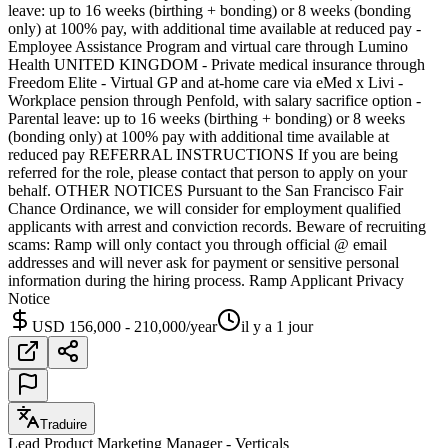
leave: up to 16 weeks (birthing + bonding) or 8 weeks (bonding
only) at 100% pay, with additional time available at reduced pay -
Employee Assistance Program and virtual care through Lumino
Health UNITED KINGDOM - Private medical insurance through
Freedom Elite - Virtual GP and at-home care via eMed x Livi -
Workplace pension through Penfold, with salary sacrifice option -
Parental leave: up to 16 weeks (birthing + bonding) or 8 weeks
(bonding only) at 100% pay with additional time available at
reduced pay REFERRAL INSTRUCTIONS If you are being
referred for the role, please contact that person to apply on your
behalf. OTHER NOTICES Pursuant to the San Francisco Fair
Chance Ordinance, we will consider for employment qualified
applicants with arrest and conviction records. Beware of recruiting
scams: Ramp will only contact you through official @ email
addresses and will never ask for payment or sensitive personal
information during the hiring process. Ramp Applicant Privacy
Notice
USD 156,000 - 210,000/year
il y a 1 jour
Traduire
Lead Product Marketing Manager - Verticals