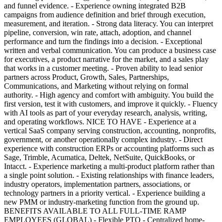
and funnel evidence. - Experience owning integrated B2B
campaigns from audience definition and brief through execution,
measurement, and iteration. - Strong data literacy. You can interpret
pipeline, conversion, win rate, attach, adoption, and channel
performance and turn the findings into a decision. - Exceptional
written and verbal communication. You can produce a business case
for executives, a product narrative for the market, and a sales play
that works in a customer meeting. - Proven ability to lead senior
partners across Product, Growth, Sales, Partnerships,
Communications, and Marketing without relying on formal
authority. - High agency and comfort with ambiguity. You build the
first version, test it with customers, and improve it quickly. - Fluency
with AI tools as part of your everyday research, analysis, writing,
and operating workflows. NICE TO HAVE - Experience at a
vertical SaaS company serving construction, accounting, nonprofits,
government, or another operationally complex industry. - Direct
experience with construction ERPs or accounting platforms such as
Sage, Trimble, Acumatica, Deltek, NetSuite, QuickBooks, or
Intacct. - Experience marketing a multi-product platform rather than
a single point solution. - Existing relationships with finance leaders,
industry operators, implementation partners, associations, or
technology partners in a priority vertical. - Experience building a
new PMM or industry-marketing function from the ground up.
BENEFITS AVAILABLE TO ALL FULL-TIME RAMP
EMPLOYEES (GLOBAL) - Flexible PTO - Centralized home-