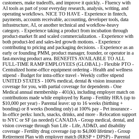
customers, make tradeoffs, and improve it quickly. - Fluency with
AI tools as part of your everyday research, analysis, writing, and
operating workflows. NICE TO HAVE - Experience in fintech,
payments, accounts receivable, accounting, developer tools, data
infrastructure, AI, or another technical and workflow-heavy
category. - Experience taking a product from incubation through
product-market fit and scaled commercialization. - Experience with
both product-led and sales-led growth motions. - Experience
contributing to pricing and packaging decisions. - Experience as an
early or founding PMM, product manager, founder, or operator in a
fast-moving product area. BENEFITS AVAILABLE TO ALL
FULL-TIME RAMP EMPLOYEES (GLOBAL) - Flexible PTO -
Centralized home-office equipment ordering - Health and wellness
stipend - Budget for intra-office travel - Weekly coffee stipend
UNITED STATES - 100% medical, dental & vision insurance
coverage for you, with partial coverage for dependents - One
Medical annual membership - 401(k), including employer match on
contributions made while employed by Ramp - Fertility HRA (up to
$10,000 per year) - Parental leave: up to 16 weeks (birthing +
bonding) or 8 weeks (bonding only) at 100% pay - Pet insurance -
In-office perks: lunch, snacks, drinks, and more - Relocation support
to NYC or SF (as needed) CANADA - Group medical, dental, and
vision coverage through Sun Life - Life, AD&D, and disability
coverage - Fertility drug coverage (up to $4,000 lifetime) - Group
Retirement Plan with employer match (RRSP + DPSP) - Parental