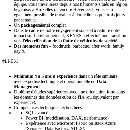
équipe, vous travaillerez depuis nos bâtiments situés en région
liégeoise, à Bruxelles ou encore Heverlee. Il vous sera
également possible de travailler à domicile jusqu’à trois jours
par semaine.
Un
package
salarial complet.
Dans le cadre de notre engagement sociétal à réduire notre
impact sur l’environnement, KEYES a effectué une transition
vers
l'électrification de la flotte de véhicules de société.
Des moments fun
– foodtruck, barbecue, after work, family
day,&
#LI-ES1
Minimum 4 à 5 ans d'expérience
dans un rôle similaire,
avec expertise technique et opérationnelle en
Data
Management
.
Diplôme d'études supérieures avec une orientation forte dans
les domaines des données et/ou de l'IA (ou équivalent par
expérience).
Compétences techniques recherchées :
SQL avancé.
Power BI (modélisation, DAX, performance).
Expérience avec Microsoft Fabric ou stack Azure
(Synapse, Data Factory, ADLS).