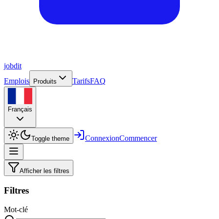
job
dit
Emplois
Tarifs
FAQ
Produits
Français
Connexion
Commencer
Toggle theme
Afficher les filtres
Filtres
Mot-clé