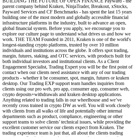
BUILDING THE FUTURE OF OPEN FINANCE Payward - the
parent company behind Kraken, NinjaTrader, Breakout, xStocks,
Payward Services and CF Benchmarks - has spent the last 15 years
building one of the most modern and globally accessible financial
infrastructure platforms in the industry, built to advance an open,
global financial system. Before you apply, we encourage you to
explore our culture page to understand what drives us and how we
work. THE TEAM Founded in 2011, Kraken is one of the world's
longest-standing crypto platforms, trusted by over 10 million
individuals and institutions across the globe. It offers spot trading,
margin, futures, staking, and OTC services, with products built for
both individual investors and institutional clients. As a Client
Engagement Specialist, Trading Expert you will be the first point of
contact when our clients need assistance with any of our trading
products - whether it be consumer, spot, margin, futures or kraken
desktop. Our Trading EXP support team handles inquiries from
clients using our pro web, pro app, consumer app, consumer web,
crypto deposits+withdrawals and kraken desktop applications.
Anything related to trading falls in our wheelhouse and we’ve
recently cross trained in crypto DW as well. You will work closely
with clients from all walks of life and potentially other internal
departments such as product, compliance, engineering or other
support teams to solve clients’ technical issues, while providing the
excellent customer service our clients expect from Kraken. The
trading experience team is just that, all about the clients trading