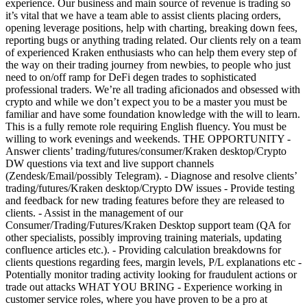
experience. Our business and main source of revenue is trading so
it’s vital that we have a team able to assist clients placing orders,
opening leverage positions, help with charting, breaking down fees,
reporting bugs or anything trading related. Our clients rely on a team
of experienced Kraken enthusiasts who can help them every step of
the way on their trading journey from newbies, to people who just
need to on/off ramp for DeFi degen trades to sophisticated
professional traders. We’re all trading aficionados and obsessed with
crypto and while we don’t expect you to be a master you must be
familiar and have some foundation knowledge with the will to learn.
This is a fully remote role requiring English fluency. You must be
willing to work evenings and weekends. THE OPPORTUNITY -
Answer clients’ trading/futures/consumer/Kraken desktop/Crypto
DW questions via text and live support channels
(Zendesk/Email/possibly Telegram). - Diagnose and resolve clients’
trading/futures/Kraken desktop/Crypto DW issues - Provide testing
and feedback for new trading features before they are released to
clients. - Assist in the management of our
Consumer/Trading/Futures/Kraken Desktop support team (QA for
other specialists, possibly improving training materials, updating
confluence articles etc.). - Providing calculation breakdowns for
clients questions regarding fees, margin levels, P/L explanations etc -
Potentially monitor trading activity looking for fraudulent actions or
trade out attacks WHAT YOU BRING - Experience working in
customer service roles, where you have proven to be a pro at