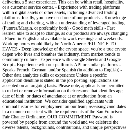
delivering a 5 star experience. This can be within retail, hospitality,
or a customer service center. - Experience with trading platforms
within digital assets or other assets, including advanced trading
platforms. Ideally, you have used one of our products. - Knowledge
of trading and charting, with an understanding of leveraged trading
(Futures/Margin, or preferably both) - Good math skills - Fast
learner, able to adapt to change, as our products are always changing
- Fluent in English and available to work evenings and weekends.
Working hours would likely be North America/EU. NICE TO
HAVES - Deep knowledge of the crypto space, you're a true crypto
degen who lives and breathes the industry, from market trends to
community culture - Experience with Google Sheets and Google
Script - Experience with our platform's API or similar platforms -
Speaks French, German, and/or Spanish (in addition to English) -
Other data analytics skills or experience Unless a specific
application deadline is stated in the job posting, applications are
accepted on an ongoing basis. Please note, applicants are permitted
to redact or remove information on their resume that identifies age,
date of birth, or dates of attendance at or graduation from an
educational institution. We consider qualified applicants with
criminal histories for employment on our team, assessing candidates
in a manner consistent with the requirements of the San Francisco
Fair Chance Ordinance. OUR COMMITMENT Payward is
powered by people from around the world and we celebrate the
diverse talents, backgrounds, contributions, and unique perspectives