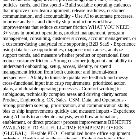
policies, cards, and first spend - Build scalable operating cadences
that improve cross-team alignment, release readiness, customer
communication, and accountability - Use AI to automate processes,
improve analysis, and directly ship product or workflow
improvements that reduce customer friction WHAT YOU NEED -
3+ years in product operations, product management, program
management, consulting, customer success, account management, or
a customer-facing analytical role supporting B2B SaaS - Experience
using data to size opportunities, diagnose root causes, analyze
support trends, and measure whether product or operational fixes
reduce customer friction - Strong customer judgment and ability to
understand onboarding, setup, access, identity, or spend-
management friction from both customer and internal-team
perspectives - Ability to translate qualitative feedback and messy
cross-functional input into crisp requirements, prioritized action
plans, and durable operating processes - Comfort working in
ambiguous, technically complex areas and driving clarity across
Product, Engineering, CX, Sales, CSM, Data, and Operations -
Strong problem solving, prioritization, and communication skills;
bias to ship improvements quickly and measure impact - Experience
using AI tools to accelerate analysis, workflow automation,
enablement, or direct product / process improvements BENEFITS
AVAILABLE TO ALL FULL-TIME RAMP EMPLOYEES
(GLOBAL) - Flexible PTO - Centralized home-office equipment
ordering - Health and wellness stipend - Budget for intra-office