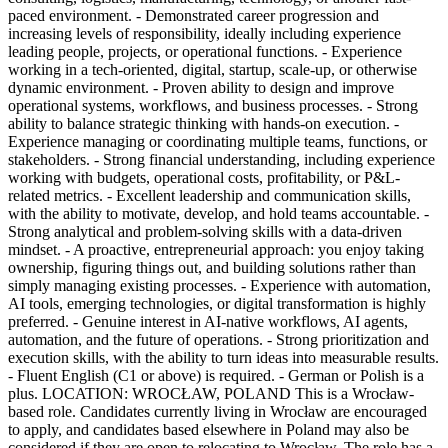
paced environment. - Demonstrated career progression and
increasing levels of responsibility, ideally including experience
leading people, projects, or operational functions. - Experience
working in a tech-oriented, digital, startup, scale-up, or otherwise
dynamic environment. - Proven ability to design and improve
operational systems, workflows, and business processes. - Strong
ability to balance strategic thinking with hands-on execution. -
Experience managing or coordinating multiple teams, functions, or
stakeholders. - Strong financial understanding, including experience
working with budgets, operational costs, profitability, or P&L-
related metrics. - Excellent leadership and communication skills,
with the ability to motivate, develop, and hold teams accountable. -
Strong analytical and problem-solving skills with a data-driven
mindset. - A proactive, entrepreneurial approach: you enjoy taking
ownership, figuring things out, and building solutions rather than
simply managing existing processes. - Experience with automation,
AI tools, emerging technologies, or digital transformation is highly
preferred. - Genuine interest in AI-native workflows, AI agents,
automation, and the future of operations. - Strong prioritization and
execution skills, with the ability to turn ideas into measurable results.
- Fluent English (C1 or above) is required. - German or Polish is a
plus. LOCATION: WROCŁAW, POLAND This is a Wrocław-
based role. Candidates currently living in Wrocław are encouraged
to apply, and candidates based elsewhere in Poland may also be
considered if they are open to relocating to Wrocław. The role has a