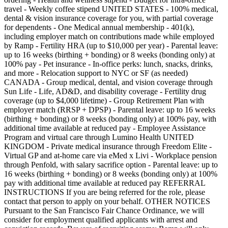
travel - Weekly coffee stipend UNITED STATES - 100% medical,
dental & vision insurance coverage for you, with partial coverage
for dependents - One Medical annual membership - 401(k),
including employer match on contributions made while employed
by Ramp - Fertility HRA (up to $10,000 per year) - Parental leave:
up to 16 weeks (birthing + bonding) or 8 weeks (bonding only) at
100% pay - Pet insurance - In-office perks: lunch, snacks, drinks,
and more - Relocation support to NYC or SF (as needed)
CANADA - Group medical, dental, and vision coverage through
Sun Life - Life, AD&D, and disability coverage - Fertility drug
coverage (up to $4,000 lifetime) - Group Retirement Plan with
employer match (RRSP + DPSP) - Parental leave: up to 16 weeks
(birthing + bonding) or 8 weeks (bonding only) at 100% pay, with
additional time available at reduced pay - Employee Assistance
Program and virtual care through Lumino Health UNITED
KINGDOM - Private medical insurance through Freedom Elite -
Virtual GP and at-home care via eMed x Livi - Workplace pension
through Penfold, with salary sacrifice option - Parental leave: up to
16 weeks (birthing + bonding) or 8 weeks (bonding only) at 100%
pay with additional time available at reduced pay REFERRAL
INSTRUCTIONS If you are being referred for the role, please
contact that person to apply on your behalf. OTHER NOTICES
Pursuant to the San Francisco Fair Chance Ordinance, we will
consider for employment qualified applicants with arrest and