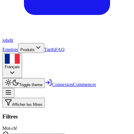
job
dit
Emplois
Tarifs
FAQ
Produits
Français
Connexion
Commencer
Toggle theme
Afficher les filtres
Filtres
Mot-clé