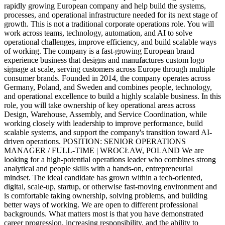
rapidly growing European company and help build the systems,
processes, and operational infrastructure needed for its next stage of
growth. This is not a traditional corporate operations role. You will
work across teams, technology, automation, and AI to solve
operational challenges, improve efficiency, and build scalable ways
of working. The company is a fast-growing European brand
experience business that designs and manufactures custom logo
signage at scale, serving customers across Europe through multiple
consumer brands. Founded in 2014, the company operates across
Germany, Poland, and Sweden and combines people, technology,
and operational excellence to build a highly scalable business. In this
role, you will take ownership of key operational areas across
Design, Warehouse, Assembly, and Service Coordination, while
working closely with leadership to improve performance, build
scalable systems, and support the company's transition toward AI-
driven operations. POSITION: SENIOR OPERATIONS
MANAGER / FULL-TIME | WROCŁAW, POLAND We are
looking for a high-potential operations leader who combines strong
analytical and people skills with a hands-on, entrepreneurial
mindset. The ideal candidate has grown within a tech-oriented,
digital, scale-up, startup, or otherwise fast-moving environment and
is comfortable taking ownership, solving problems, and building
better ways of working. We are open to different professional
backgrounds. What matters most is that you have demonstrated
career progression, increasing responsibility, and the ability to