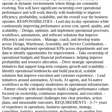
operate in dynamic environments where things are constantly
evolving. You will have significant ownership over operational
performance and will work directly with leadership to improve
efficiency, profitability, scalability, and the overall way the business
operates. RESPONSIBILITIES - Lead day-to-day operations while
continuously improving performance across cost, speed, quality, and
scalability. - Design, optimize, and implement operational processes,
workflows, automations, and software solutions that improve
efficiency and execution. - Manage, coach, and develop teams
across Design, Warehouse, Assembly, and Service Coordination. -
Define and implement operational KPIs across departments and use
data to identify opportunities for improvement. - Take ownership of
operational budgets and financial performance, helping improve
profitability and resource allocation. - Drive strategic operational
initiatives that support long-term company growth and scalability. -
Identify operational bottlenecks and build practical, scalable
solutions that improve execution and customer experience. - Lead
initiatives around automation, AI tools, AI agents, and AI-native
workflows as the company modernizes its operational infrastructure.
- Partner closely with leadership to build a high-performance culture
focused on ownership, continuous improvement, and execution. -
Turn complex operational challenges into clear priorities, action
plans, and measurable outcomes. REQUIREMENTS - 3–7+ years
of experience in operations, business operations, strategy,
consulting, logistics, manufacturing, technology, or another fast-