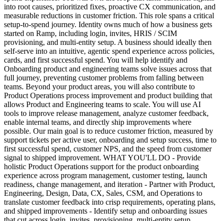
into root causes, prioritized fixes, proactive CX communication, and
measurable reductions in customer friction. This role spans a critical
setup-to-spend journey. Identity owns much of how a business gets
started on Ramp, including login, invites, HRIS / SCIM
provisioning, and multi-entity setup. A business should ideally then
self-serve into an intuitive, agentic spend experience across policies,
cards, and first successful spend. You will help identify and
Onboarding product and engineering teams solve issues across that
full journey, preventing customer problems from falling between
teams. Beyond your product areas, you will also contribute to
Product Operations process improvement and product building that
allows Product and Engineering teams to scale. You will use AI
tools to improve release management, analyze customer feedback,
enable internal teams, and directly ship improvements where
possible. Our main goal is to reduce customer friction, measured by
support tickets per active user, onboarding and setup success, time to
first successful spend, customer NPS, and the speed from customer
signal to shipped improvement. WHAT YOU'LL DO - Provide
holistic Product Operations support for the product onboarding
experience across program management, customer testing, launch
readiness, change management, and iteration - Partner with Product,
Engineering, Design, Data, CX, Sales, CSM, and Operations to
translate customer feedback into crisp requirements, operating plans,
and shipped improvements - Identify setup and onboarding issues
that cut across login, invites, provisioning, multi-entity setup,