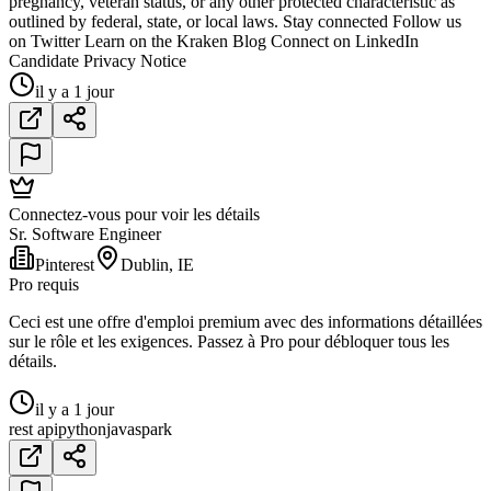
pregnancy, veteran status, or any other protected characteristic as
outlined by federal, state, or local laws. Stay connected Follow us
on Twitter Learn on the Kraken Blog Connect on LinkedIn
Candidate Privacy Notice
il y a 1 jour
Connectez-vous pour voir les détails
Sr. Software Engineer
Pinterest
Dublin, IE
Pro requis
Ceci est une offre d'emploi premium avec des informations détaillées
sur le rôle et les exigences. Passez à Pro pour débloquer tous les
détails.
il y a 1 jour
rest api
python
java
spark