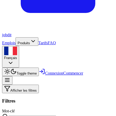
job
dit
Emplois
Tarifs
FAQ
Produits
Français
Connexion
Commencer
Toggle theme
Afficher les filtres
Filtres
Mot-clé