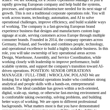
rapidly growing European company and help build the systems,
processes, and operational infrastructure needed for its next stage of
growth. This is not a traditional corporate operations role. You will
work across teams, technology, automation, and AI to solve
operational challenges, improve efficiency, and build scalable ways
of working. The company is a fast-growing European brand
experience business that designs and manufactures custom logo
signage at scale, serving customers across Europe through multiple
consumer brands. Founded in 2014, the company operates across
Germany, Poland, and Sweden and combines people, technology,
and operational excellence to build a highly scalable business. In this
role, you will take ownership of key operational areas across
Design, Warehouse, Assembly, and Service Coordination, while
working closely with leadership to improve performance, build
scalable systems, and support the company's transition toward AI-
driven operations. POSITION: SENIOR OPERATIONS
MANAGER / FULL-TIME | WROCŁAW, POLAND We are
looking for a high-potential operations leader who combines strong
analytical and people skills with a hands-on, entrepreneurial
mindset. The ideal candidate has grown within a tech-oriented,
digital, scale-up, startup, or otherwise fast-moving environment and
is comfortable taking ownership, solving problems, and building
better ways of working. We are open to different professional
backgrounds. What matters most is that you have demonstrated