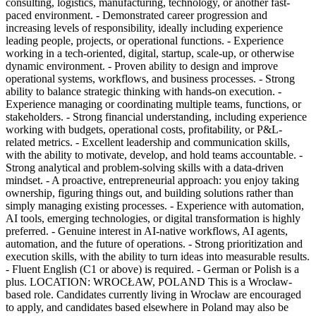
consulting, logistics, manufacturing, technology, or another fast-
paced environment. - Demonstrated career progression and
increasing levels of responsibility, ideally including experience
leading people, projects, or operational functions. - Experience
working in a tech-oriented, digital, startup, scale-up, or otherwise
dynamic environment. - Proven ability to design and improve
operational systems, workflows, and business processes. - Strong
ability to balance strategic thinking with hands-on execution. -
Experience managing or coordinating multiple teams, functions, or
stakeholders. - Strong financial understanding, including experience
working with budgets, operational costs, profitability, or P&L-
related metrics. - Excellent leadership and communication skills,
with the ability to motivate, develop, and hold teams accountable. -
Strong analytical and problem-solving skills with a data-driven
mindset. - A proactive, entrepreneurial approach: you enjoy taking
ownership, figuring things out, and building solutions rather than
simply managing existing processes. - Experience with automation,
AI tools, emerging technologies, or digital transformation is highly
preferred. - Genuine interest in AI-native workflows, AI agents,
automation, and the future of operations. - Strong prioritization and
execution skills, with the ability to turn ideas into measurable results.
- Fluent English (C1 or above) is required. - German or Polish is a
plus. LOCATION: WROCŁAW, POLAND This is a Wrocław-
based role. Candidates currently living in Wrocław are encouraged
to apply, and candidates based elsewhere in Poland may also be