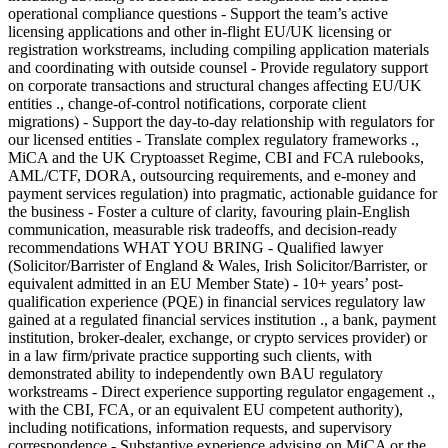
operational compliance questions - Support the team’s active
licensing applications and other in-flight EU/UK licensing or
registration workstreams, including compiling application materials
and coordinating with outside counsel - Provide regulatory support
on corporate transactions and structural changes affecting EU/UK
entities ., change-of-control notifications, corporate client
migrations) - Support the day-to-day relationship with regulators for
our licensed entities - Translate complex regulatory frameworks .,
MiCA and the UK Cryptoasset Regime, CBI and FCA rulebooks,
AML/CTF, DORA, outsourcing requirements, and e-money and
payment services regulation) into pragmatic, actionable guidance for
the business - Foster a culture of clarity, favouring plain-English
communication, measurable risk tradeoffs, and decision-ready
recommendations WHAT YOU BRING - Qualified lawyer
(Solicitor/Barrister of England & Wales, Irish Solicitor/Barrister, or
equivalent admitted in an EU Member State) - 10+ years’ post-
qualification experience (PQE) in financial services regulatory law
gained at a regulated financial services institution ., a bank, payment
institution, broker-dealer, exchange, or crypto services provider) or
in a law firm/private practice supporting such clients, with
demonstrated ability to independently own BAU regulatory
workstreams - Direct experience supporting regulator engagement .,
with the CBI, FCA, or an equivalent EU competent authority),
including notifications, information requests, and supervisory
correspondence - Substantive experience advising on MiCA or the