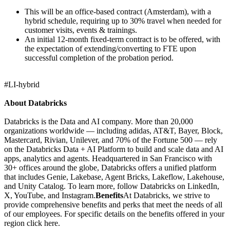
This will be an office-based contract (Amsterdam), with a
hybrid schedule, requiring up to 30% travel when needed for
customer visits, events & trainings.
An initial 12-month fixed-term contract is to be offered, with
the expectation of extending/converting to FTE upon
successful completion of the probation period.
#LI-hybrid
About Databricks
Databricks is the Data and AI company. More than 20,000
organizations worldwide — including adidas, AT&T, Bayer, Block,
Mastercard, Rivian, Unilever, and 70% of the Fortune 500 — rely
on the Databricks Data + AI Platform to build and scale data and AI
apps, analytics and agents. Headquartered in San Francisco with
30+ offices around the globe, Databricks offers a unified platform
that includes Genie, Lakebase, Agent Bricks, Lakeflow, Lakehouse,
and Unity Catalog. To learn more, follow Databricks on LinkedIn,
X, YouTube, and Instagram.
Benefits
At Databricks, we strive to
provide comprehensive benefits and perks that meet the needs of all
of our employees. For specific details on the benefits offered in your
region click here.