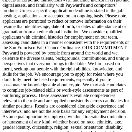
digital assets, and familiarity with Payward’s and competitors’
products Unless a specific application deadline is stated in the job
posting, applications are accepted on an ongoing basis. Please note,
applicants are permitted to redact or remove information on their
resume that identifies age, date of birth, or dates of attendance at or
graduation from an educational institution. We consider qualified
applicants with criminal histories for employment on our team,
assessing candidates in a manner consistent with the requirements of
the San Francisco Fair Chance Ordinance. OUR COMMITMENT
Payward is powered by people from around the world and we
celebrate the diverse talents, backgrounds, contributions, and unique
perspectives that everyone brings to the table. We hire based on
merit, seeking out people with the right abilities, knowledge, and
skills for the job. We encourage you to apply for roles where you
don't fully meet the listed requirements, especially if you're
passionate or knowledgeable about crypto. We may ask candidates
to complete job-related skills or work-style assessments as part of
our hiring process. These assessments evaluate competencies
relevant to the role and are applied consistently across candidates for
similar positions. Results are considered alongside experience and
interviews, and are not the sole basis for any employment decision.
As an equal opportunity employer, we don't tolerate discrimination
or harassment of any kind, whether based on race, ethnicity, age,
gender identity, citizenship, religion, sexual orientation, disability,