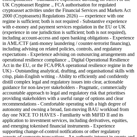
UK Cryptoasset Regime ., FCA authorisation for regulated
cryptoasset activities under the Financial Services and Markets Act
2000 (Cryptoassets) Regulations 2026) — experience with one
regime is sufficient; both is not required - Substantive experience
with e-money and payment services regulation in the EU or UK
(experience in one jurisdiction is sufficient; both is not required),
including account-access and open banking obligations - Experience
in AML/CTF (anti-money laundering / counter-terrorist financing),
including advising on related policies, controls, and regulatory
expectations - Experience advising on outsourcing arrangements and
operational resilience compliance ., Digital Operational Resilience
Act in the EU, or the FCA/PRA operational resilience regime in the
UK) - Outstanding analytical, drafting, and organisational skills with
crisp, plain-English writing - Ability to efficiently and confidently
distill complex legal and regulatory issues into clear, actionable
guidance for non-lawyer stakeholders - Pragmatic, commercially
accountable approach to legal and regulatory risk that prioritises
providing stakeholders with a useful range of options and clear
recommendations - Comfortable operating with a high degree of
autonomy and owning a broad, fast-moving BAU workload from
day one NICE TO HAVES - Familiarity with MiFID II and its
application to investment services, including derivatives, equities,
and emerging tokenised financial instruments - Experience
supporting change-of-control notifications or other regulatory
aspects of corporate transactions - An authentic interest in crypto and