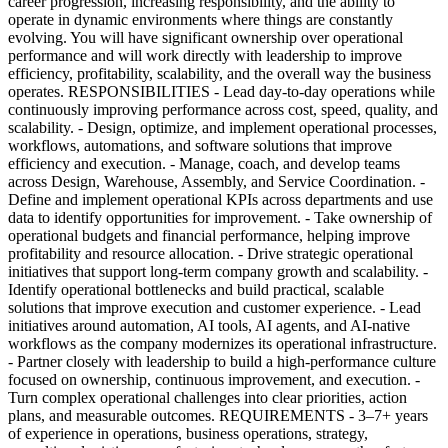
career progression, increasing responsibility, and the ability to
operate in dynamic environments where things are constantly
evolving. You will have significant ownership over operational
performance and will work directly with leadership to improve
efficiency, profitability, scalability, and the overall way the business
operates. RESPONSIBILITIES - Lead day-to-day operations while
continuously improving performance across cost, speed, quality, and
scalability. - Design, optimize, and implement operational processes,
workflows, automations, and software solutions that improve
efficiency and execution. - Manage, coach, and develop teams
across Design, Warehouse, Assembly, and Service Coordination. -
Define and implement operational KPIs across departments and use
data to identify opportunities for improvement. - Take ownership of
operational budgets and financial performance, helping improve
profitability and resource allocation. - Drive strategic operational
initiatives that support long-term company growth and scalability. -
Identify operational bottlenecks and build practical, scalable
solutions that improve execution and customer experience. - Lead
initiatives around automation, AI tools, AI agents, and AI-native
workflows as the company modernizes its operational infrastructure.
- Partner closely with leadership to build a high-performance culture
focused on ownership, continuous improvement, and execution. -
Turn complex operational challenges into clear priorities, action
plans, and measurable outcomes. REQUIREMENTS - 3–7+ years
of experience in operations, business operations, strategy,