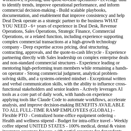
to identify trends, improve operational performance, and inform
commercial decision-making - Build scalable playbooks,
documentation, and enablement that improve consistency and help
Deal Desk operate as a strategic partner to the business WHAT
YOU NEED - 6+ years of experience in Deal Desk, Revenue
Operations, Sales Operations, Strategic Finance, Commercial
Operations, or a related function, including experience supporting
complex commercial transactions at a high-growth technology
company - Deep expertise across pricing, deal structuring,
contracting, approvals, and the quote-to-cash lifecycle - Experience
partnering directly with Sales leadership on complex enterprise deals
and non-standard commercial structures - Experience leading or
mentoring high-performing team members while remaining a hands-
on operator - Strong commercial judgment, analytical problem-
solving skills, and a systems-oriented mindset - Exceptional written
and verbal communication skills, with the ability to influence cross-
functional stakeholders and senior leaders - Actively leverages AI
tools as a core part of daily work, with hands-on experience
applying tools like Claude Code to automate workflows, accelerate
analysis, and improve decision-making BENEFITS AVAILABLE
TO ALL FULL-TIME RAMP EMPLOYEES (GLOBAL) -
Flexible PTO - Centralized home-office equipment ordering -
Health and wellness stipend - Budget for intra-office travel - Weekly
coffee stipend UNITED STATES - 100% medical, dental & vision