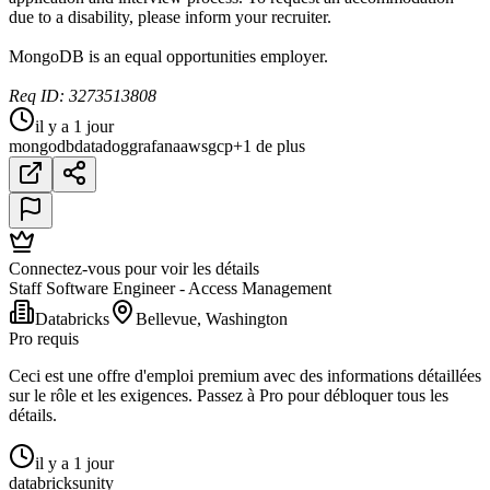
due to a disability, please inform your recruiter.
MongoDB is an equal opportunities employer.
Req ID: 3273513808
il y a 1 jour
mongodb
datadog
grafana
aws
gcp
+1 de plus
Connectez-vous pour voir les détails
Staff Software Engineer - Access Management
Databricks
Bellevue, Washington
Pro requis
Ceci est une offre d'emploi premium avec des informations détaillées
sur le rôle et les exigences. Passez à Pro pour débloquer tous les
détails.
il y a 1 jour
databricks
unity