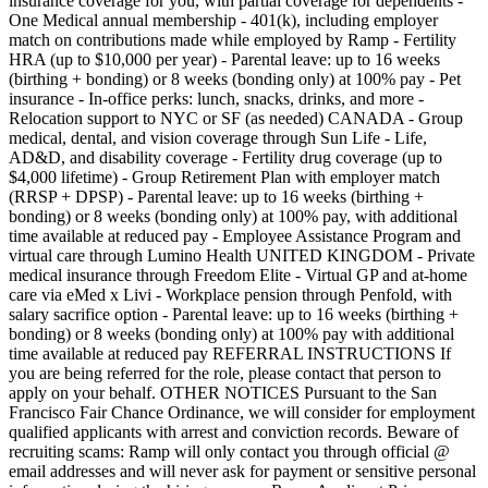
insurance coverage for you, with partial coverage for dependents -
One Medical annual membership - 401(k), including employer
match on contributions made while employed by Ramp - Fertility
HRA (up to $10,000 per year) - Parental leave: up to 16 weeks
(birthing + bonding) or 8 weeks (bonding only) at 100% pay - Pet
insurance - In-office perks: lunch, snacks, drinks, and more -
Relocation support to NYC or SF (as needed) CANADA - Group
medical, dental, and vision coverage through Sun Life - Life,
AD&D, and disability coverage - Fertility drug coverage (up to
$4,000 lifetime) - Group Retirement Plan with employer match
(RRSP + DPSP) - Parental leave: up to 16 weeks (birthing +
bonding) or 8 weeks (bonding only) at 100% pay, with additional
time available at reduced pay - Employee Assistance Program and
virtual care through Lumino Health UNITED KINGDOM - Private
medical insurance through Freedom Elite - Virtual GP and at-home
care via eMed x Livi - Workplace pension through Penfold, with
salary sacrifice option - Parental leave: up to 16 weeks (birthing +
bonding) or 8 weeks (bonding only) at 100% pay with additional
time available at reduced pay REFERRAL INSTRUCTIONS If
you are being referred for the role, please contact that person to
apply on your behalf. OTHER NOTICES Pursuant to the San
Francisco Fair Chance Ordinance, we will consider for employment
qualified applicants with arrest and conviction records. Beware of
recruiting scams: Ramp will only contact you through official @
email addresses and will never ask for payment or sensitive personal