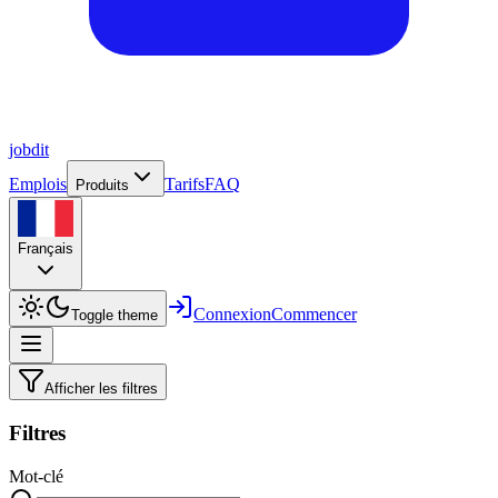
job
dit
Emplois
Tarifs
FAQ
Produits
Français
Connexion
Commencer
Toggle theme
Afficher les filtres
Filtres
Mot-clé