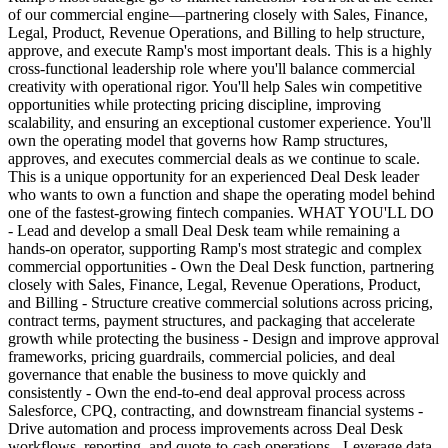
of our commercial engine—partnering closely with Sales, Finance,
Legal, Product, Revenue Operations, and Billing to help structure,
approve, and execute Ramp's most important deals. This is a highly
cross-functional leadership role where you'll balance commercial
creativity with operational rigor. You'll help Sales win competitive
opportunities while protecting pricing discipline, improving
scalability, and ensuring an exceptional customer experience. You'll
own the operating model that governs how Ramp structures,
approves, and executes commercial deals as we continue to scale.
This is a unique opportunity for an experienced Deal Desk leader
who wants to own a function and shape the operating model behind
one of the fastest-growing fintech companies. WHAT YOU'LL DO
- Lead and develop a small Deal Desk team while remaining a
hands-on operator, supporting Ramp's most strategic and complex
commercial opportunities - Own the Deal Desk function, partnering
closely with Sales, Finance, Legal, Revenue Operations, Product,
and Billing - Structure creative commercial solutions across pricing,
contract terms, payment structures, and packaging that accelerate
growth while protecting the business - Design and improve approval
frameworks, pricing guardrails, commercial policies, and deal
governance that enable the business to move quickly and
consistently - Own the end-to-end deal approval process across
Salesforce, CPQ, contracting, and downstream financial systems -
Drive automation and process improvements across Deal Desk
workflows, reporting, and quote-to-cash operations - Leverage data