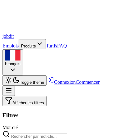
job
dit
Emplois
Tarifs
FAQ
Produits
Français
Connexion
Commencer
Toggle theme
Afficher les filtres
Filtres
Mot-clé