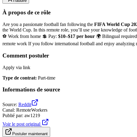
Traduire
À propos de ce rôle
Are you a passionate football fan following the
FIFA World Cup 20
the World Cup. In this remote role, you’ll use your knowledge of foo
⚽ Work from home 💲 Pay:
$10–$17 per hour
🌍 Bilingual require
remote work If you follow international football and enjoy analyzing ma
Comment postuler
Apply via link
Type de contrat
:
Part-time
Informations de source
Source
:
Reddit
Canal
:
RemoteWorkers
Publié par
:
aw1219
Voir le post original
Postuler maintenant