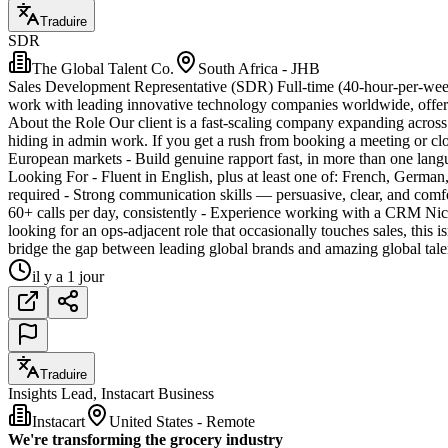
Traduire
SDR
The Global Talent Co.
South Africa - JHB
Sales Development Representative (SDR) Full-time (40-hour-per-week
work with leading innovative technology companies worldwide, offer
About the Role Our client is a fast-scaling company expanding across 
hiding in admin work. If you get a rush from booking a meeting or clo
European markets - Build genuine rapport fast, in more than one la
Looking For - Fluent in English, plus at least one of: French, Germa
required - Strong communication skills — persuasive, clear, and comf
60+ calls per day, consistently - Experience working with a CRM Nic
looking for an ops-adjacent role that occasionally touches sales, this 
bridge the gap between leading global brands and amazing global talen
il y a 1 jour
Traduire
Insights Lead, Instacart Business
Instacart
United States - Remote
We're transforming the grocery industry