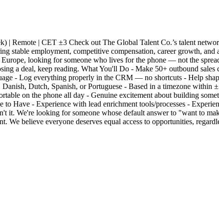
) | Remote | CET ±3 Check out The Global Talent Co.’s talent network
ing stable employment, competitive compensation, career growth, and 
Europe, looking for someone who lives for the phone — not the spreadsh
sing a deal, keep reading. What You'll Do - Make 50+ outbound sales cal
nguage - Log everything properly in the CRM — no shortcuts - Help sh
n, Danish, Dutch, Spanish, or Portuguese - Based in a timezone within
ortable on the phone all day - Genuine excitement about building some
e to Have - Experience with lead enrichment tools/processes - Experi
isn't it. We're looking for someone whose default answer to "want to mak
t. We believe everyone deserves equal access to opportunities, regardle