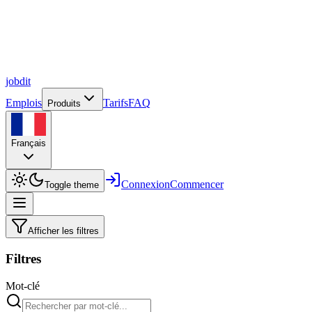
job
dit
Emplois
Tarifs
FAQ
Produits
Français
Connexion
Commencer
Toggle theme
Afficher les filtres
Filtres
Mot-clé