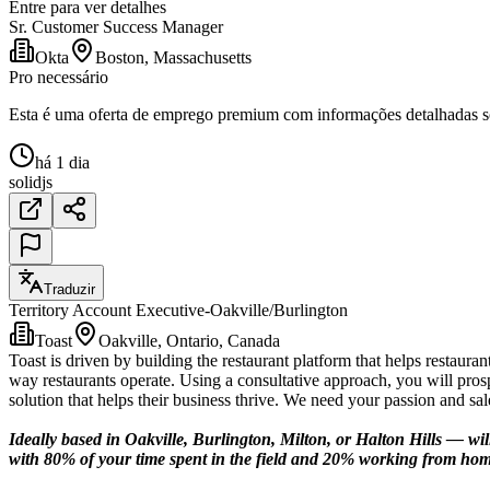
Entre para ver detalhes
Sr. Customer Success Manager
Okta
Boston, Massachusetts
Pro necessário
Esta é uma oferta de emprego premium com informações detalhadas sob
há 1 dia
solidjs
Traduzir
Territory Account Executive-Oakville/Burlington
Toast
Oakville, Ontario, Canada
Toast is driven by building the restaurant platform that helps restauran
way restaurants operate. Using a consultative approach, you will prosp
solution that helps their business thrive. We need your passion and sal
Ideally based in Oakville, Burlington, Milton, or Halton Hills — wil
with 80% of your time spent in the field and 20% working from hom