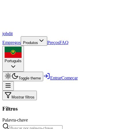
job
dit
Empregos
Preços
FAQ
Produtos
Português
Entrar
Começar
Toggle theme
Mostrar filtros
Filtros
Palavra-chave