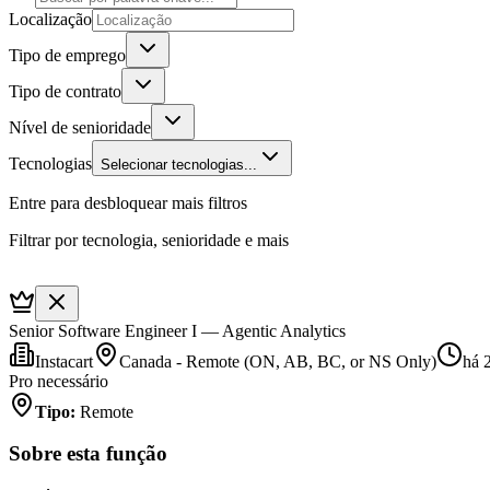
Localização
Tipo de emprego
Tipo de contrato
Nível de senioridade
Tecnologias
Selecionar tecnologias...
Entre para desbloquear mais filtros
Filtrar por tecnologia, senioridade e mais
Senior Software Engineer I — Agentic Analytics
Instacart
Canada - Remote (ON, AB, BC, or NS Only)
há 
Pro necessário
Tipo
:
Remote
Sobre esta função