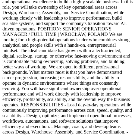
and operational excellence to build a highly scalable business. In this
role, you will take ownership of key operational areas across
Design, Warehouse, Assembly, and Service Coordination, while
working closely with leadership to improve performance, build
scalable systems, and support the company's transition toward AI-
driven operations. POSITION: SENIOR OPERATIONS
MANAGER / FULL-TIME | WROCŁAW, POLAND We are
looking for a high-potential operations leader who combines strong
analytical and people skills with a hands-on, entrepreneurial
mindset. The ideal candidate has grown within a tech-oriented,
digital, scale-up, startup, or otherwise fast-moving environment and
is comfortable taking ownership, solving problems, and building
better ways of working. We are open to different professional
backgrounds. What matters most is that you have demonstrated
career progression, increasing responsibility, and the ability to
operate in dynamic environments where things are constantly
evolving. You will have significant ownership over operational
performance and will work directly with leadership to improve
efficiency, profitability, scalability, and the overall way the business
operates. RESPONSIBILITIES - Lead day-to-day operations while
continuously improving performance across cost, speed, quality, and
scalability. - Design, optimize, and implement operational processes,
workflows, automations, and software solutions that improve
efficiency and execution. - Manage, coach, and develop teams
across Design, Warehouse, Assembly, and Service Coordination. -