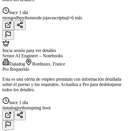
hace 1 día
mongodb
python
node.js
javascript
sql
+6 más
Inicia sesión para ver detalles
Senior AI Engineer – Notebooks
Datadog
Bordeaux, France
Pro Requerido
Esta es una oferta de empleo premium con información detallada
sobre el puesto y los requisitos. Actualiza a Pro para desbloquear
todos los detalles.
hace 1 día
datadog
python
spring boot