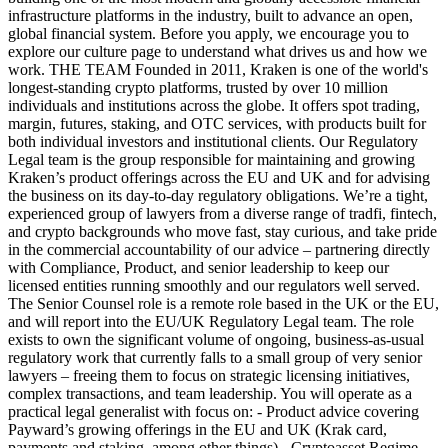
infrastructure platforms in the industry, built to advance an open,
global financial system. Before you apply, we encourage you to
explore our culture page to understand what drives us and how we
work. THE TEAM Founded in 2011, Kraken is one of the world's
longest-standing crypto platforms, trusted by over 10 million
individuals and institutions across the globe. It offers spot trading,
margin, futures, staking, and OTC services, with products built for
both individual investors and institutional clients. Our Regulatory
Legal team is the group responsible for maintaining and growing
Kraken’s product offerings across the EU and UK and for advising
the business on its day-to-day regulatory obligations. We’re a tight,
experienced group of lawyers from a diverse range of tradfi, fintech,
and crypto backgrounds who move fast, stay curious, and take pride
in the commercial accountability of our advice – partnering directly
with Compliance, Product, and senior leadership to keep our
licensed entities running smoothly and our regulators well served.
The Senior Counsel role is a remote role based in the UK or the EU,
and will report into the EU/UK Regulatory Legal team. The role
exists to own the significant volume of ongoing, business-as-usual
regulatory work that currently falls to a small group of very senior
lawyers – freeing them to focus on strategic licensing initiatives,
complex transactions, and team leadership. You will operate as a
practical legal generalist with focus on: - Product advice covering
Payward’s growing offerings in the EU and UK (Krak card,
payments and staking, among other things) - Cryptoasset Regime