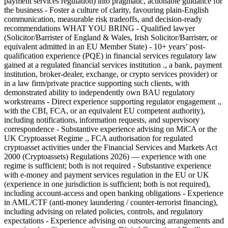
payment services regulation) into pragmatic, actionable guidance for
the business - Foster a culture of clarity, favouring plain-English
communication, measurable risk tradeoffs, and decision-ready
recommendations WHAT YOU BRING - Qualified lawyer
(Solicitor/Barrister of England & Wales, Irish Solicitor/Barrister, or
equivalent admitted in an EU Member State) - 10+ years’ post-
qualification experience (PQE) in financial services regulatory law
gained at a regulated financial services institution ., a bank, payment
institution, broker-dealer, exchange, or crypto services provider) or
in a law firm/private practice supporting such clients, with
demonstrated ability to independently own BAU regulatory
workstreams - Direct experience supporting regulator engagement .,
with the CBI, FCA, or an equivalent EU competent authority),
including notifications, information requests, and supervisory
correspondence - Substantive experience advising on MiCA or the
UK Cryptoasset Regime ., FCA authorisation for regulated
cryptoasset activities under the Financial Services and Markets Act
2000 (Cryptoassets) Regulations 2026) — experience with one
regime is sufficient; both is not required - Substantive experience
with e-money and payment services regulation in the EU or UK
(experience in one jurisdiction is sufficient; both is not required),
including account-access and open banking obligations - Experience
in AML/CTF (anti-money laundering / counter-terrorist financing),
including advising on related policies, controls, and regulatory
expectations - Experience advising on outsourcing arrangements and