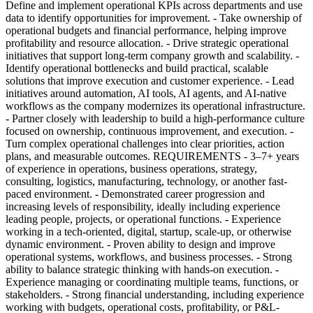
Define and implement operational KPIs across departments and use
data to identify opportunities for improvement. - Take ownership of
operational budgets and financial performance, helping improve
profitability and resource allocation. - Drive strategic operational
initiatives that support long-term company growth and scalability. -
Identify operational bottlenecks and build practical, scalable
solutions that improve execution and customer experience. - Lead
initiatives around automation, AI tools, AI agents, and AI-native
workflows as the company modernizes its operational infrastructure.
- Partner closely with leadership to build a high-performance culture
focused on ownership, continuous improvement, and execution. -
Turn complex operational challenges into clear priorities, action
plans, and measurable outcomes. REQUIREMENTS - 3–7+ years
of experience in operations, business operations, strategy,
consulting, logistics, manufacturing, technology, or another fast-
paced environment. - Demonstrated career progression and
increasing levels of responsibility, ideally including experience
leading people, projects, or operational functions. - Experience
working in a tech-oriented, digital, startup, scale-up, or otherwise
dynamic environment. - Proven ability to design and improve
operational systems, workflows, and business processes. - Strong
ability to balance strategic thinking with hands-on execution. -
Experience managing or coordinating multiple teams, functions, or
stakeholders. - Strong financial understanding, including experience
working with budgets, operational costs, profitability, or P&L-