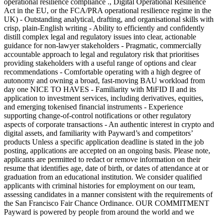
operational resilience compliance ., Digital Operational Resilience
Act in the EU, or the FCA/PRA operational resilience regime in the
UK) - Outstanding analytical, drafting, and organisational skills with
crisp, plain-English writing - Ability to efficiently and confidently
distill complex legal and regulatory issues into clear, actionable
guidance for non-lawyer stakeholders - Pragmatic, commercially
accountable approach to legal and regulatory risk that prioritises
providing stakeholders with a useful range of options and clear
recommendations - Comfortable operating with a high degree of
autonomy and owning a broad, fast-moving BAU workload from
day one NICE TO HAVES - Familiarity with MiFID II and its
application to investment services, including derivatives, equities,
and emerging tokenised financial instruments - Experience
supporting change-of-control notifications or other regulatory
aspects of corporate transactions - An authentic interest in crypto and
digital assets, and familiarity with Payward’s and competitors’
products Unless a specific application deadline is stated in the job
posting, applications are accepted on an ongoing basis. Please note,
applicants are permitted to redact or remove information on their
resume that identifies age, date of birth, or dates of attendance at or
graduation from an educational institution. We consider qualified
applicants with criminal histories for employment on our team,
assessing candidates in a manner consistent with the requirements of
the San Francisco Fair Chance Ordinance. OUR COMMITMENT
Payward is powered by people from around the world and we