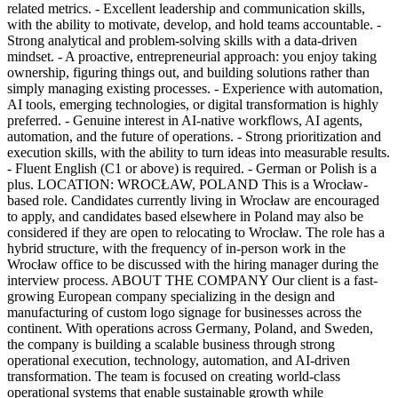
related metrics. - Excellent leadership and communication skills,
with the ability to motivate, develop, and hold teams accountable. -
Strong analytical and problem-solving skills with a data-driven
mindset. - A proactive, entrepreneurial approach: you enjoy taking
ownership, figuring things out, and building solutions rather than
simply managing existing processes. - Experience with automation,
AI tools, emerging technologies, or digital transformation is highly
preferred. - Genuine interest in AI-native workflows, AI agents,
automation, and the future of operations. - Strong prioritization and
execution skills, with the ability to turn ideas into measurable results.
- Fluent English (C1 or above) is required. - German or Polish is a
plus. LOCATION: WROCŁAW, POLAND This is a Wrocław-
based role. Candidates currently living in Wrocław are encouraged
to apply, and candidates based elsewhere in Poland may also be
considered if they are open to relocating to Wrocław. The role has a
hybrid structure, with the frequency of in-person work in the
Wrocław office to be discussed with the hiring manager during the
interview process. ABOUT THE COMPANY Our client is a fast-
growing European company specializing in the design and
manufacturing of custom logo signage for businesses across the
continent. With operations across Germany, Poland, and Sweden,
the company is building a scalable business through strong
operational execution, technology, automation, and AI-driven
transformation. The team is focused on creating world-class
operational systems that enable sustainable growth while