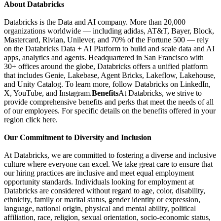
About Databricks
Databricks is the Data and AI company. More than 20,000
organizations worldwide — including adidas, AT&T, Bayer, Block,
Mastercard, Rivian, Unilever, and 70% of the Fortune 500 — rely
on the Databricks Data + AI Platform to build and scale data and AI
apps, analytics and agents. Headquartered in San Francisco with
30+ offices around the globe, Databricks offers a unified platform
that includes Genie, Lakebase, Agent Bricks, Lakeflow, Lakehouse,
and Unity Catalog. To learn more, follow Databricks on LinkedIn,
X, YouTube, and Instagram.
Benefits
At Databricks, we strive to
provide comprehensive benefits and perks that meet the needs of all
of our employees. For specific details on the benefits offered in your
region click here.
Our Commitment to Diversity and Inclusion
At Databricks, we are committed to fostering a diverse and inclusive
culture where everyone can excel. We take great care to ensure that
our hiring practices are inclusive and meet equal employment
opportunity standards. Individuals looking for employment at
Databricks are considered without regard to age, color, disability,
ethnicity, family or marital status, gender identity or expression,
language, national origin, physical and mental ability, political
affiliation, race, religion, sexual orientation, socio-economic status,