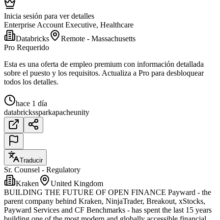
Inicia sesión para ver detalles
Enterprise Account Executive, Healthcare
Databricks
Remote - Massachusetts
Pro Requerido
Esta es una oferta de empleo premium con información detallada
sobre el puesto y los requisitos. Actualiza a Pro para desbloquear
todos los detalles.
hace 1 día
databricks
spark
apache
unity
Traducir
Sr. Counsel - Regulatory
Kraken
United Kingdom
BUILDING THE FUTURE OF OPEN FINANCE Payward - the
parent company behind Kraken, NinjaTrader, Breakout, xStocks,
Payward Services and CF Benchmarks - has spent the last 15 years
building one of the most modern and globally accessible financial