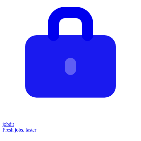
job
dit
Fresh jobs, faster