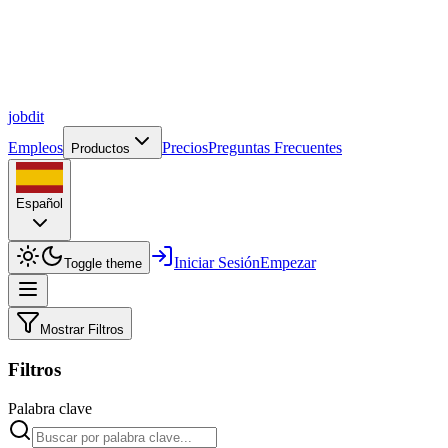
job
dit
Empleos
Precios
Preguntas Frecuentes
Productos
Español
Iniciar Sesión
Empezar
Toggle theme
Mostrar Filtros
Filtros
Palabra clave