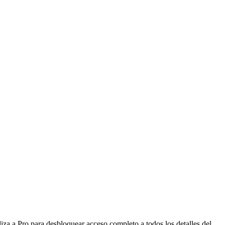
iza a Pro para desbloquear acceso completo a todos los detalles del