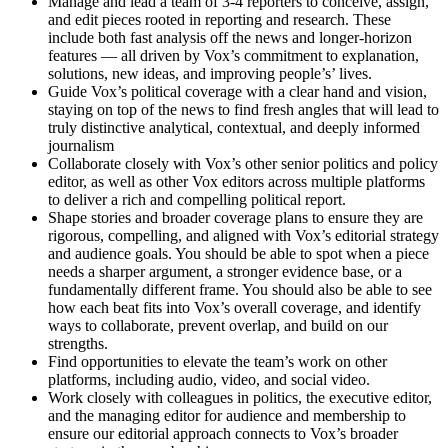
Manage and lead a team of 3-4 reporters to conceive, assign,
and edit pieces rooted in reporting and research. These
include both fast analysis off the news and longer-horizon
features — all driven by Vox’s commitment to explanation,
solutions, new ideas, and improving people’s’ lives.
Guide Vox’s political coverage with a clear hand and vision,
staying on top of the news to find fresh angles that will lead to
truly distinctive analytical, contextual, and deeply informed
journalism
Collaborate closely with Vox’s other senior politics and policy
editor, as well as other Vox editors across multiple platforms
to deliver a rich and compelling political report.
Shape stories and broader coverage plans to ensure they are
rigorous, compelling, and aligned with Vox’s editorial strategy
and audience goals. You should be able to spot when a piece
needs a sharper argument, a stronger evidence base, or a
fundamentally different frame. You should also be able to see
how each beat fits into Vox’s overall coverage, and identify
ways to collaborate, prevent overlap, and build on our
strengths.
Find opportunities to elevate the team’s work on other
platforms, including audio, video, and social video.
Work closely with colleagues in politics, the executive editor,
and the managing editor for audience and membership to
ensure our editorial approach connects to Vox’s broader