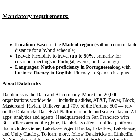
Mandatory requirements:
Location:
Based in the
Madrid region
(within a commutable
distance for a hybrid schedule).
Travel:
Flexibility to travel (
up to 50%
, primarily for
customer meetings in Portugal, events, and trainings).
Languages:
Native proficiency in Portuguese
along with
business fluency in English
. Fluency in Spanish is a plus.
About Databricks
Databricks is the Data and AI company. More than 20,000
organizations worldwide — including adidas, AT&T, Bayer, Block,
Mastercard, Rivian, Unilever, and 70% of the Fortune 500 — rely
on the Databricks Data + AI Platform to build and scale data and AI
apps, analytics and agents. Headquartered in San Francisco with
30+ offices around the globe, Databricks offers a unified platform
that includes Genie, Lakebase, Agent Bricks, Lakeflow, Lakehouse,
and Unity Catalog. To learn more, follow Databricks on LinkedIn,
X, YouTube, and Instagram.
Benefits
At Databricks, we strive to