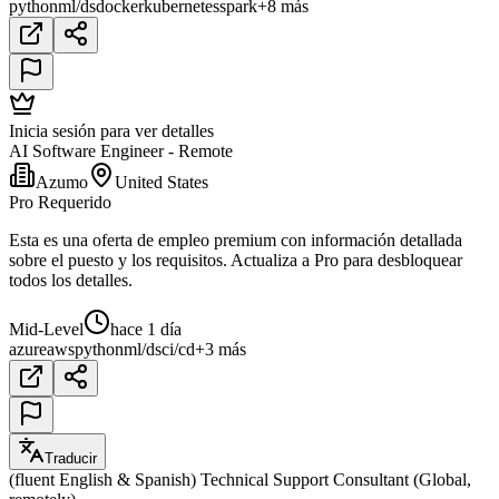
python
ml/ds
docker
kubernetes
spark
+8 más
Inicia sesión para ver detalles
AI Software Engineer - Remote
Azumo
United States
Pro Requerido
Esta es una oferta de empleo premium con información detallada
sobre el puesto y los requisitos. Actualiza a Pro para desbloquear
todos los detalles.
Mid-Level
hace 1 día
azure
aws
python
ml/ds
ci/cd
+3 más
Traducir
(fluent English & Spanish) Technical Support Consultant (Global,