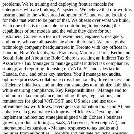
problems. We’re training and deploying frontier models for
enterprises who are building AI systems. We believe that our work is
instrumental to the widespread adoption of AI and we are looking
for folks that want to be part of that. We obsess over what we build.
Each one of us is responsible for contributing to increasing the
capabilities of our models and the value they drive for our
customers. Cohere is a team of researchers, engineers, designers,
and more, who are all passionate about their craft. We are a global
technology company headquartered in Toronto with key offices in
London, New York City, San Francisco, Montreal, Paris, Berlin and
Seoul. Join us! About the Role Cohere is seeking an Indirect Tax Sr.
Associate / Tax Manager to manage global indirect tax compliance,
strategy, and reporting, focusing on VAT/GST and sales tax in
Canada, the ., and other key markets. You’ll manage tax audits,
optimize processes, collaborate cross-functionally, drive process and
efficiency initiatives, and implement strategies to minimize liabilities
while ensuring compliance. Key Responsibilities - Manage end-to-
end indirect tax compliance, including filings, registrations, and
remittances for global VAT/GST, and US sales and use tax -
Streamline tax workflows, leverage tax automation tools and AI, and
enhance data governance to improve efficiency - Develop and
implement indirect tax strategies aligned with Cohere’s business
growth, product offerings ., SaaS, AI services, Sovereign AI), and
international expansion. - Manage responses to tax audits and
inquiries from authorities. - Identify and mitigate tax risks, ensuring