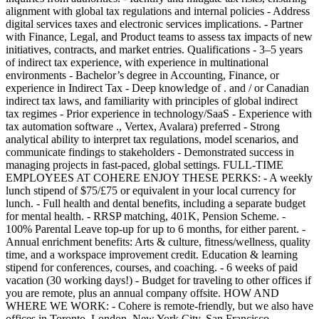
alignment with global tax regulations and internal policies - Address
digital services taxes and electronic services implications. - Partner
with Finance, Legal, and Product teams to assess tax impacts of new
initiatives, contracts, and market entries. Qualifications - 3–5 years
of indirect tax experience, with experience in multinational
environments - Bachelor’s degree in Accounting, Finance, or
experience in Indirect Tax - Deep knowledge of . and / or Canadian
indirect tax laws, and familiarity with principles of global indirect
tax regimes - Prior experience in technology/SaaS - Experience with
tax automation software ., Vertex, Avalara) preferred - Strong
analytical ability to interpret tax regulations, model scenarios, and
communicate findings to stakeholders - Demonstrated success in
managing projects in fast-paced, global settings. FULL-TIME
EMPLOYEES AT COHERE ENJOY THESE PERKS: - A weekly
lunch stipend of $75/£75 or equivalent in your local currency for
lunch. - Full health and dental benefits, including a separate budget
for mental health. - RRSP matching, 401K, Pension Scheme. -
100% Parental Leave top-up for up to 6 months, for either parent. -
Annual enrichment benefits: Arts & culture, fitness/wellness, quality
time, and a workspace improvement credit. Education & learning
stipend for conferences, courses, and coaching. - 6 weeks of paid
vacation (30 working days!) - Budget for traveling to other offices if
you are remote, plus an annual company offsite. HOW AND
WHERE WE WORK: - Cohere is remote-friendly, but we also have
offices in Toronto, London, New York City, San Francisco,