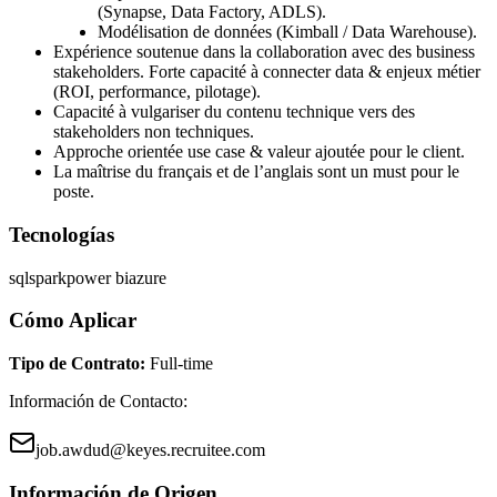
(Synapse, Data Factory, ADLS).
Modélisation de données (Kimball / Data Warehouse).
Expérience soutenue dans la collaboration avec des business
stakeholders. Forte capacité à connecter data & enjeux métier
(ROI, performance, pilotage).
Capacité à vulgariser du contenu technique vers des
stakeholders non techniques.
Approche orientée use case & valeur ajoutée pour le client.
La maîtrise du français et de l’anglais sont un must pour le
poste.
Tecnologías
sql
spark
power bi
azure
Cómo Aplicar
Tipo de Contrato
:
Full-time
Información de Contacto
:
job.awdud@keyes.recruitee.com
Información de Origen