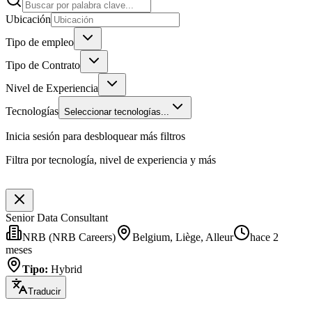
Ubicación
Tipo de empleo
Tipo de Contrato
Nivel de Experiencia
Tecnologías
Seleccionar tecnologías...
Inicia sesión para desbloquear más filtros
Filtra por tecnología, nivel de experiencia y más
Senior Data Consultant
NRB (NRB Careers)
Belgium, Liège, Alleur
hace 2
meses
Tipo
:
Hybrid
Traducir