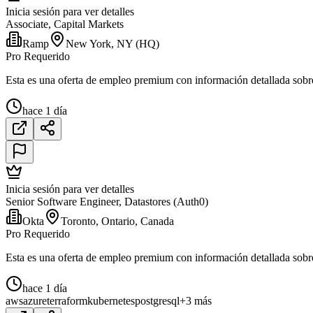
Inicia sesión para ver detalles
Associate, Capital Markets
Ramp
New York, NY (HQ)
Pro Requerido
Esta es una oferta de empleo premium con información detallada sobre e
hace 1 día
Inicia sesión para ver detalles
Senior Software Engineer, Datastores (Auth0)
Okta
Toronto, Ontario, Canada
Pro Requerido
Esta es una oferta de empleo premium con información detallada sobre e
hace 1 día
aws
azure
terraform
kubernetes
postgresql
+3 más