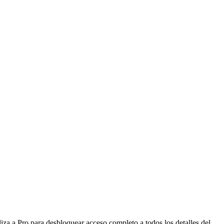
iza a Pro para desbloquear acceso completo a todos los detalles del