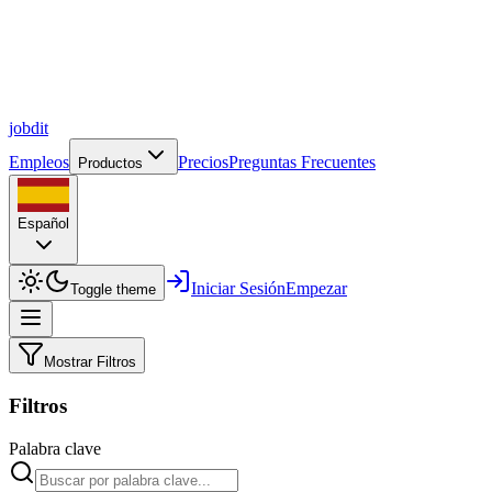
job
dit
Empleos
Precios
Preguntas Frecuentes
Productos
Español
Iniciar Sesión
Empezar
Toggle theme
Mostrar Filtros
Filtros
Palabra clave