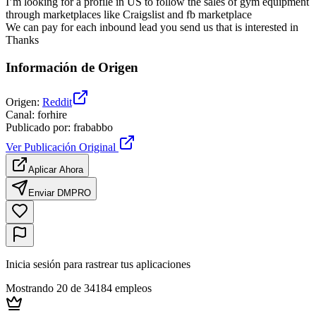
I’m looking for a profile in US to follow the sales of gym equipment
through marketplaces like Craigslist and fb marketplace
We can pay for each inbound lead you send us that is interested in
Thanks
Información de Origen
Origen
:
Reddit
Canal
:
forhire
Publicado por
:
frababbo
Ver Publicación Original
Aplicar Ahora
Enviar DM
PRO
Inicia sesión para rastrear tus aplicaciones
Mostrando 20 de 34184 empleos