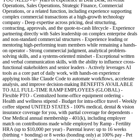
Operations, Sales Operations, Strategic Finance, Commercial
Operations, or a related function, including experience supporting
complex commercial transactions at a high-growth technology
company - Deep expertise across pricing, deal structuring,
contracting, approvals, and the quote-to-cash lifecycle - Experience
partnering directly with Sales leadership on complex enterprise deals
and non-standard commercial structures - Experience leading or
mentoring high-performing team members while remaining a hands-
on operator - Strong commercial judgment, analytical problem-
solving skills, and a systems-oriented mindset - Exceptional written
and verbal communication skills, with the ability to influence cross-
functional stakeholders and senior leaders - Actively leverages AI
tools as a core part of daily work, with hands-on experience
applying tools like Claude Code to automate workflows, accelerate
analysis, and improve decision-making BENEFITS AVAILABLE
TO ALL FULL-TIME RAMP EMPLOYEES (GLOBAL) -
Flexible PTO - Centralized home-office equipment ordering -
Health and wellness stipend - Budget for intra-office travel - Weekly
coffee stipend UNITED STATES - 100% medical, dental & vision
insurance coverage for you, with partial coverage for dependents -
One Medical annual membership - 401(k), including employer
match on contributions made while employed by Ramp - Fertility
HRA (up to $10,000 per year) - Parental leave: up to 16 weeks
(birthing + bonding) or 8 weeks (bonding only) at 100% pay - Pet