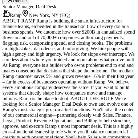
Traducir
Senior Manager, Deal Desk
Ramp
New York, NY (HQ)
ABOUT RAMP Ramp is building the smart infrastructure for
finance teams, embedded in the transaction flow of every dollar a
business spends. We automate how over $200B in annualized spend
flows in and out of 70,000+ companies: authorizing payments,
flagging risk, categorizing spend, and closing books. The problems
are high-stakes, data-dense, and unforgiving. We hire people with
high agency and high urgency. We look for slope over intercept. We
care less about where you trained and more about what you’ve built.
At Ramp, everyone is a builder who owns problems end to end and
makes consequential decisions that shape the outcome. The median
Ramp customer saves 5% and grows revenue 16% in their first year
– far in excess of businesses operating without Ramp. We believe
every ambitious company deserves the same. If you want to build
systems that directly shape how companies move and manage
billions, Ramp is the place to do it. ABOUT THE ROLE We're
looking for a Senior Manager, Deal Desk to own and evolve one of
Ramp's most strategic go-to-market functions. You'll sit at the center
of our commercial engine—partnering closely with Sales, Finance,
Legal, Product, Revenue Operations, and Billing to help structure,
approve, and execute Ramp's most important deals. This is a highly
cross-functional leadership role where you'll balance commercial
creativity with operational rigor. You'll help Sales win competitive