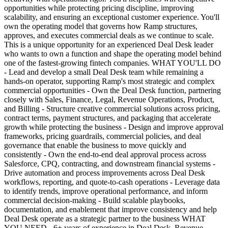
opportunities while protecting pricing discipline, improving
scalability, and ensuring an exceptional customer experience. You'll
own the operating model that governs how Ramp structures,
approves, and executes commercial deals as we continue to scale.
This is a unique opportunity for an experienced Deal Desk leader
who wants to own a function and shape the operating model behind
one of the fastest-growing fintech companies. WHAT YOU'LL DO
- Lead and develop a small Deal Desk team while remaining a
hands-on operator, supporting Ramp's most strategic and complex
commercial opportunities - Own the Deal Desk function, partnering
closely with Sales, Finance, Legal, Revenue Operations, Product,
and Billing - Structure creative commercial solutions across pricing,
contract terms, payment structures, and packaging that accelerate
growth while protecting the business - Design and improve approval
frameworks, pricing guardrails, commercial policies, and deal
governance that enable the business to move quickly and
consistently - Own the end-to-end deal approval process across
Salesforce, CPQ, contracting, and downstream financial systems -
Drive automation and process improvements across Deal Desk
workflows, reporting, and quote-to-cash operations - Leverage data
to identify trends, improve operational performance, and inform
commercial decision-making - Build scalable playbooks,
documentation, and enablement that improve consistency and help
Deal Desk operate as a strategic partner to the business WHAT
YOU NEED - 6+ years of experience in Deal Desk, Revenue