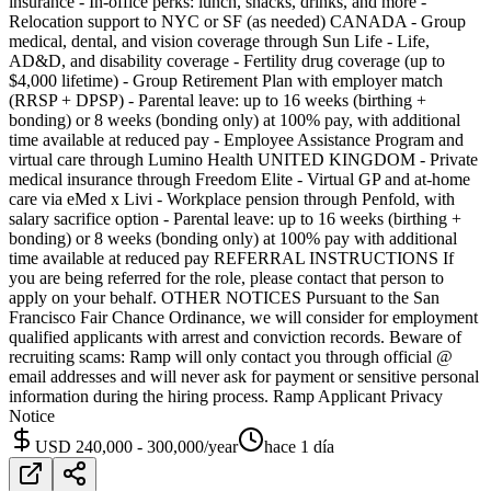
insurance - In-office perks: lunch, snacks, drinks, and more -
Relocation support to NYC or SF (as needed) CANADA - Group
medical, dental, and vision coverage through Sun Life - Life,
AD&D, and disability coverage - Fertility drug coverage (up to
$4,000 lifetime) - Group Retirement Plan with employer match
(RRSP + DPSP) - Parental leave: up to 16 weeks (birthing +
bonding) or 8 weeks (bonding only) at 100% pay, with additional
time available at reduced pay - Employee Assistance Program and
virtual care through Lumino Health UNITED KINGDOM - Private
medical insurance through Freedom Elite - Virtual GP and at-home
care via eMed x Livi - Workplace pension through Penfold, with
salary sacrifice option - Parental leave: up to 16 weeks (birthing +
bonding) or 8 weeks (bonding only) at 100% pay with additional
time available at reduced pay REFERRAL INSTRUCTIONS If
you are being referred for the role, please contact that person to
apply on your behalf. OTHER NOTICES Pursuant to the San
Francisco Fair Chance Ordinance, we will consider for employment
qualified applicants with arrest and conviction records. Beware of
recruiting scams: Ramp will only contact you through official @
email addresses and will never ask for payment or sensitive personal
information during the hiring process. Ramp Applicant Privacy
Notice
USD 240,000 - 300,000/year
hace 1 día