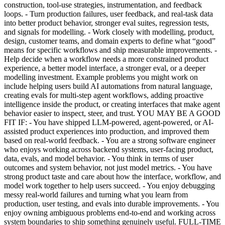
construction, tool-use strategies, instrumentation, and feedback
loops. - Turn production failures, user feedback, and real-task data
into better product behavior, stronger eval suites, regression tests,
and signals for modelling. - Work closely with modelling, product,
design, customer teams, and domain experts to define what “good”
means for specific workflows and ship measurable improvements. -
Help decide when a workflow needs a more constrained product
experience, a better model interface, a stronger eval, or a deeper
modelling investment. Example problems you might work on
include helping users build AI automations from natural language,
creating evals for multi-step agent workflows, adding proactive
intelligence inside the product, or creating interfaces that make agent
behavior easier to inspect, steer, and trust. YOU MAY BE A GOOD
FIT IF: - You have shipped LLM-powered, agent-powered, or AI-
assisted product experiences into production, and improved them
based on real-world feedback. - You are a strong software engineer
who enjoys working across backend systems, user-facing product,
data, evals, and model behavior. - You think in terms of user
outcomes and system behavior, not just model metrics. - You have
strong product taste and care about how the interface, workflow, and
model work together to help users succeed. - You enjoy debugging
messy real-world failures and turning what you learn from
production, user testing, and evals into durable improvements. - You
enjoy owning ambiguous problems end-to-end and working across
system boundaries to ship something genuinely useful. FULL-TIME