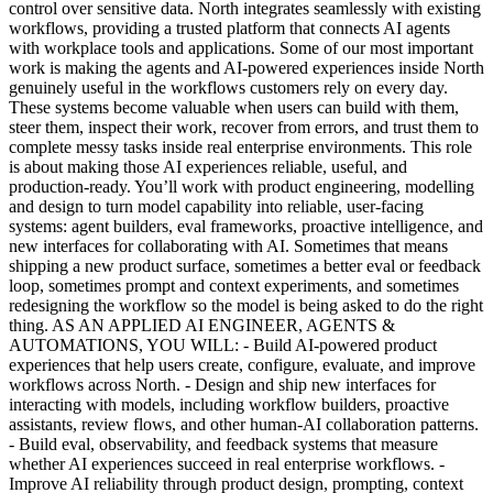
control over sensitive data. North integrates seamlessly with existing
workflows, providing a trusted platform that connects AI agents
with workplace tools and applications. Some of our most important
work is making the agents and AI-powered experiences inside North
genuinely useful in the workflows customers rely on every day.
These systems become valuable when users can build with them,
steer them, inspect their work, recover from errors, and trust them to
complete messy tasks inside real enterprise environments. This role
is about making those AI experiences reliable, useful, and
production-ready. You’ll work with product engineering, modelling
and design to turn model capability into reliable, user-facing
systems: agent builders, eval frameworks, proactive intelligence, and
new interfaces for collaborating with AI. Sometimes that means
shipping a new product surface, sometimes a better eval or feedback
loop, sometimes prompt and context experiments, and sometimes
redesigning the workflow so the model is being asked to do the right
thing. AS AN APPLIED AI ENGINEER, AGENTS &
AUTOMATIONS, YOU WILL: - Build AI-powered product
experiences that help users create, configure, evaluate, and improve
workflows across North. - Design and ship new interfaces for
interacting with models, including workflow builders, proactive
assistants, review flows, and other human-AI collaboration patterns.
- Build eval, observability, and feedback systems that measure
whether AI experiences succeed in real enterprise workflows. -
Improve AI reliability through product design, prompting, context