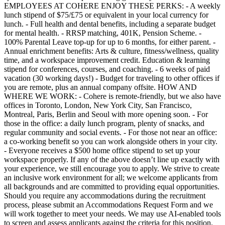
EMPLOYEES AT COHERE ENJOY THESE PERKS: - A weekly
lunch stipend of $75/£75 or equivalent in your local currency for
lunch. - Full health and dental benefits, including a separate budget
for mental health. - RRSP matching, 401K, Pension Scheme. -
100% Parental Leave top-up for up to 6 months, for either parent. -
Annual enrichment benefits: Arts & culture, fitness/wellness, quality
time, and a workspace improvement credit. Education & learning
stipend for conferences, courses, and coaching. - 6 weeks of paid
vacation (30 working days!) - Budget for traveling to other offices if
you are remote, plus an annual company offsite. HOW AND
WHERE WE WORK: - Cohere is remote-friendly, but we also have
offices in Toronto, London, New York City, San Francisco,
Montreal, Paris, Berlin and Seoul with more opening soon. - For
those in the office: a daily lunch program, plenty of snacks, and
regular community and social events. - For those not near an office:
a co-working benefit so you can work alongside others in your city.
- Everyone receives a $500 home office stipend to set up your
workspace properly. If any of the above doesn’t line up exactly with
your experience, we still encourage you to apply. We strive to create
an inclusive work environment for all; we welcome applicants from
all backgrounds and are committed to providing equal opportunities.
Should you require any accommodations during the recruitment
process, please submit an Accommodations Request Form and we
will work together to meet your needs. We may use AI-enabled tools
to screen and assess applicants against the criteria for this position.