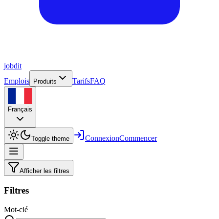
job
dit
Emplois
Tarifs
FAQ
Produits
Français
Connexion
Commencer
Toggle theme
Afficher les filtres
Filtres
Mot-clé