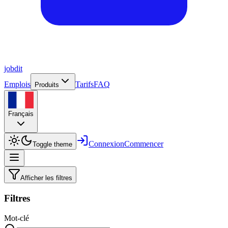
job
dit
Emplois
Tarifs
FAQ
Produits
Français
Connexion
Commencer
Toggle theme
Afficher les filtres
Filtres
Mot-clé