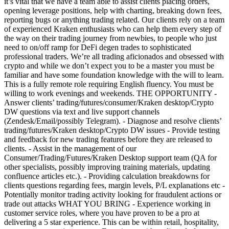
it’s vital that we have a team able to assist clients placing orders,
opening leverage positions, help with charting, breaking down fees,
reporting bugs or anything trading related. Our clients rely on a team
of experienced Kraken enthusiasts who can help them every step of
the way on their trading journey from newbies, to people who just
need to on/off ramp for DeFi degen trades to sophisticated
professional traders. We’re all trading aficionados and obsessed with
crypto and while we don’t expect you to be a master you must be
familiar and have some foundation knowledge with the will to learn.
This is a fully remote role requiring English fluency. You must be
willing to work evenings and weekends. THE OPPORTUNITY -
Answer clients’ trading/futures/consumer/Kraken desktop/Crypto
DW questions via text and live support channels
(Zendesk/Email/possibly Telegram). - Diagnose and resolve clients’
trading/futures/Kraken desktop/Crypto DW issues - Provide testing
and feedback for new trading features before they are released to
clients. - Assist in the management of our
Consumer/Trading/Futures/Kraken Desktop support team (QA for
other specialists, possibly improving training materials, updating
confluence articles etc.). - Providing calculation breakdowns for
clients questions regarding fees, margin levels, P/L explanations etc -
Potentially monitor trading activity looking for fraudulent actions or
trade out attacks WHAT YOU BRING - Experience working in
customer service roles, where you have proven to be a pro at
delivering a 5 star experience. This can be within retail, hospitality,