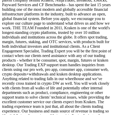
parent company behind Kraken, NinjaTrader, Breakout, xStocks,
Payward Services and CF Benchmarks - has spent the last 15 years
building one of the most modern and globally accessible financial
infrastructure platforms in the industry, built to advance an open,
global financial system. Before you apply, we encourage you to
explore our culture page to understand what drives us and how we
work. THE TEAM Founded in 2011, Kraken is one of the world's
longest-standing crypto platforms, trusted by over 10 million
individuals and institutions across the globe. It offers spot trading,
margin, futures, staking, and OTC services, with products built for
both individual investors and institutional clients. As a Client
Engagement Specialist, Trading Expert you will be the first point of
contact when our clients need assistance with any of our trading
products - whether it be consumer, spot, margin, futures or kraken
desktop. Our Trading EXP support team handles inquiries from
clients using our pro web, pro app, consumer app, consumer web,
crypto deposits+withdrawals and kraken desktop applications.
Anything related to trading falls in our wheelhouse and we’ve
recently cross trained in crypto DW as well. You will work closely
with clients from all walks of life and potentially other internal
departments such as product, compliance, engineering or other
support teams to solve clients’ technical issues, while providing the
excellent customer service our clients expect from Kraken. The
trading experience team is just that, all about the clients trading
experience. Our business and main source of revenue is trading so