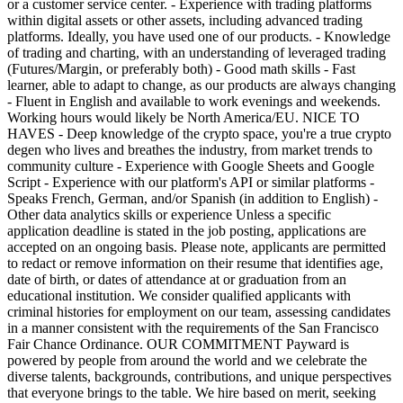
or a customer service center. - Experience with trading platforms
within digital assets or other assets, including advanced trading
platforms. Ideally, you have used one of our products. - Knowledge
of trading and charting, with an understanding of leveraged trading
(Futures/Margin, or preferably both) - Good math skills - Fast
learner, able to adapt to change, as our products are always changing
- Fluent in English and available to work evenings and weekends.
Working hours would likely be North America/EU. NICE TO
HAVES - Deep knowledge of the crypto space, you're a true crypto
degen who lives and breathes the industry, from market trends to
community culture - Experience with Google Sheets and Google
Script - Experience with our platform's API or similar platforms -
Speaks French, German, and/or Spanish (in addition to English) -
Other data analytics skills or experience Unless a specific
application deadline is stated in the job posting, applications are
accepted on an ongoing basis. Please note, applicants are permitted
to redact or remove information on their resume that identifies age,
date of birth, or dates of attendance at or graduation from an
educational institution. We consider qualified applicants with
criminal histories for employment on our team, assessing candidates
in a manner consistent with the requirements of the San Francisco
Fair Chance Ordinance. OUR COMMITMENT Payward is
powered by people from around the world and we celebrate the
diverse talents, backgrounds, contributions, and unique perspectives
that everyone brings to the table. We hire based on merit, seeking